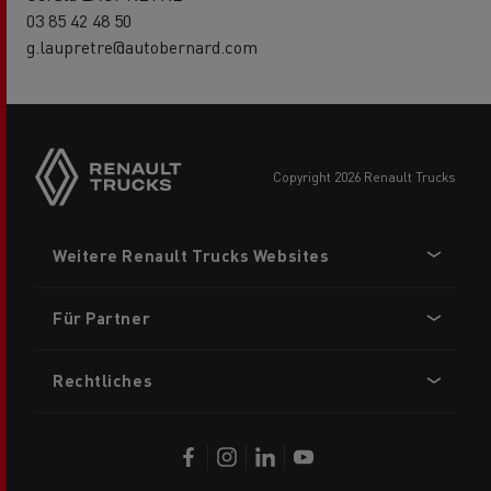
03 85 42 48 50
g.laupretre@autobernard.com
Side
sticky
buttons
copyright 2026 Renault Trucks
Footer
Weitere Renault Trucks Websites
menu
Für Partner
Rechtliches