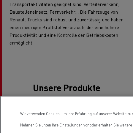
Transportaktivitäten geeignet sind: Verteilerverkehr,
Baustelleneinsatz, Fernverkehr... Die Fahrzeuge von
Renault Trucks sind robust und zuverlässig und haben
einen niedrigen Kraftstoffverbrauch, der eine höhere
Produktivität und eine Kontrolle der Betriebskosten
ermöglicht.
Unsere Produkte
Wir verwenden Cookies, um Ihre Erfahrung auf unserer Website zu v
Unser Angebot
Nehmen Sie unten Ihre Einstellungen vor oder
erhalten Sie weiter