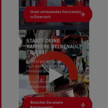
Unser umfassendes Servicenetz
in Österreich
STARTE DEINE
KARRIERE BEI RENAULT
TRUCKS!
Sie sind auf der Suche
nach einer neuen
Herausforderung?
Sie suchen einen
Ausbildungsplatz?
Besuchen Sie unsere
Karriereseite!