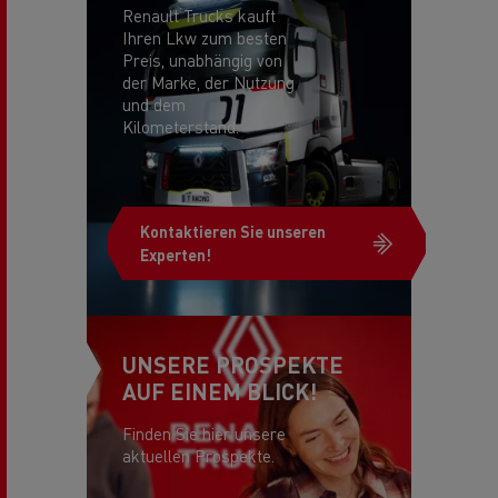
Renault Trucks kauft
Ihren Lkw zum besten
Preis, unabhängig von
der Marke, der Nutzung
und dem
Kilometerstand.
Kontaktieren Sie unseren
Experten!
UNSERE PROSPEKTE
AUF EINEM BLICK!
Finden Sie hier unsere
aktuellen Prospekte.