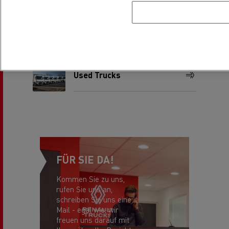
Unser Service
Used Trucks
FÜR SIE DA!
Kommen Sie zu uns,
rufen Sie uns an,
schreiben Sie uns eine
Mail - egal wie, wir
freuen uns darauf mit