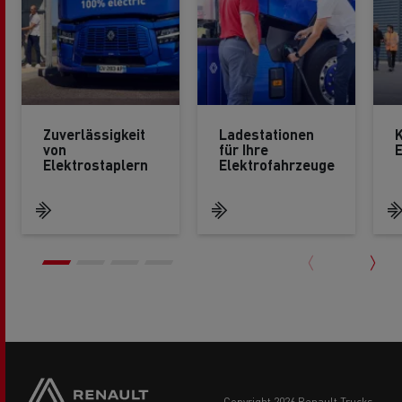
Zuverlässigkeit
Ladestationen
von
für Ihre
Elektrostaplern
Elektrofahrzeuge
Side
sticky
buttons
copyright 2026 Renault Trucks