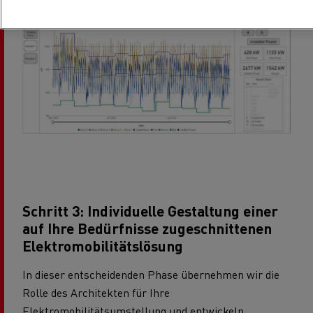
Schritt 3: Individuelle Gestaltung einer
auf Ihre Bedürfnisse zugeschnittenen
Elektromobilitätslösung
In dieser entscheidenden Phase übernehmen wir die
Rolle des Architekten für Ihre
Elektromobilitätsumstellung und entwickeln