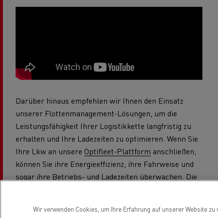
Darüber hinaus empfehlen wir Ihnen den Einsatz
unserer Flottenmanagement-Lösungen, um die
Leistungsfähigkeit Ihrer Logistikkette langfristig zu
erhalten und Ihre Ladezeiten zu optimieren. Wenn Sie
Ihre Lkw an unsere
Optifleet-Plattform
anschließen,
können Sie ihre Energieeffizienz, ihre Fahrweise und
sogar ihre Betriebs- und Ladezeiten überwachen. Die
Optifleet*-Anwendung ermöglicht Ihnen eine tägliche
und sogar stündliche Überwachung anhand der
Wir verwenden Cookies, um Ihre Erfahrung auf unserer Website zu v
Leistungsdaten der Fahrzeuge t. Diese Daten können