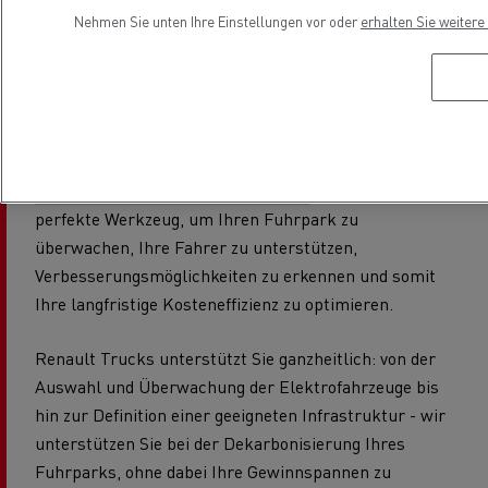
Sie nutzen, um Ihre Fahrer bei der Nutzung der neuen
Nehmen Sie unten Ihre Einstellungen vor oder
erhalten Sie weiter
Fahrzeuge zu unterstützen. So können Sie z. B. die
Vorteile der Fahrzeugbremsung zur
Energierückgewinnung und Verlängerung der
Reichweite des Fahrzeugs mit Zahlen belegen.
Ein
Fahrer, der effizient bremst, erhöht die Reichweite
seines Fahrzeugs um 20 bis 30 %!
Optifleet ist das
perfekte Werkzeug, um Ihren Fuhrpark zu
überwachen, Ihre Fahrer zu unterstützen,
Verbesserungsmöglichkeiten zu erkennen und somit
Ihre langfristige Kosteneffizienz zu optimieren.
Renault Trucks unterstützt Sie ganzheitlich: von der
Auswahl und Überwachung der Elektrofahrzeuge bis
hin zur Definition einer geeigneten Infrastruktur - wir
unterstützen Sie bei der Dekarbonisierung Ihres
Fuhrparks, ohne dabei Ihre Gewinnspannen zu