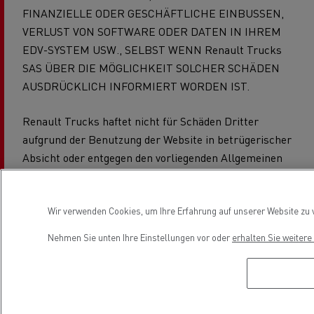
FINANZIELLE ODER GESCHÄFTLICHE EINBUSSEN,
VERLUST VON SOFTWARE ODER DATEN IN IHREM
EDV-SYSTEM USW., SELBST WENN Renault Trucks
SAS ÜBER DIE MÖGLICHKEIT SOLCHER SCHÄDEN
AUSDRÜCKLICH INFORMIERT WORDEN IST.
Renault Trucks haftet nicht für Schäden Dritter
aufgrund der Benutzung der Website in betrügerischer
Absicht oder entgegen den vorliegenden Allgemeinen
Bedingungen.
Renault Trucks übernimmt keinerlei Garantie für
Wir verwenden Cookies, um Ihre Erfahrung auf unserer Website zu v
Websites, die von dieser Website aus zugänglich sind,
Nehmen Sie unten Ihre Einstellungen vor oder
erhalten Sie weiter
oder vertritt deren Inhalt in irgendeiner Art. Diese
Verweise oder Links sollen den Besuch weiterer
Website erleichtern und bedeuten nicht, dass Renault
Trucks SAS in irgendeiner Art für den Inhalt oder die