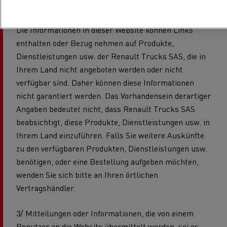
Benutzung dieser anderen Websites haftet.
Die Informationen in dieser Website können Links
enthalten oder Bezug nehmen auf Produkte,
Dienstleistungen usw. der Renault Trucks SAS, die in
Ihrem Land nicht angeboten werden oder nicht
verfügbar sind. Daher können diese Informationen
nicht garantiert werden. Das Vorhandensein derartiger
Angaben bedeutet nicht, dass Renault Trucks SAS
beabsichtigt, diese Produkte, Dienstleistungen usw. in
Ihrem Land einzuführen. Falls Sie weitere Auskünfte
zu den verfügbaren Produkten, Dienstleistungen usw.
benötigen, oder eine Bestellung aufgeben möchten,
wenden Sie sich bitte an Ihren örtlichen
Vertragshändler.
3/ Mitteilungen oder Informationen, die von einem
Benutzer an die Website übermittelt werden, sei es