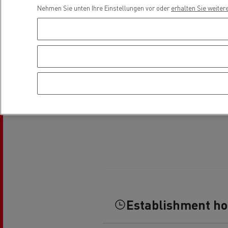
Fuhrpark- und
Nehmen Sie unten Ihre Einstellungen vor oder
erhalten Sie weiter
Energiemanagement
Optifleet portal
Rensa beschleunigt die
T
Elektrifizierung mit Renault Trucks
GMB
Kühltransport
Establishment h
Tanktransport