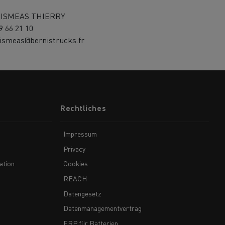
ISMEAS THIERRY
9 66 21 10
eismeas@bernistrucks.fr
Rechtliches
Impressum
Privacy
ation
Cookies
REACH
Datengesetz
Datenmanagementvertrag
ERP für Batterien