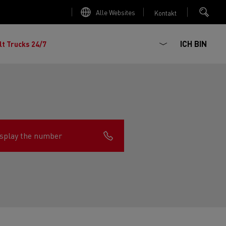
Alle Websites
Kontakt
ICH BIN
lt Trucks 24/7
splay the number
chhaltiger
ter Red
 K
Renault Trucks E-Tech Master
Elektro-Kipper: sichere,
Renault Trucks C
zte Meile“
AD
zuverlässige und zukunftsfähige