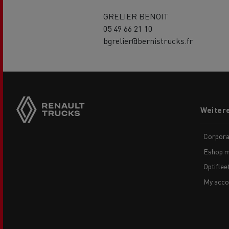
GRELIER BENOIT
05 49 66 21 10
bgrelier@bernistrucks.fr
Side
sticky
buttons
Footer
Weiter
menu
Corpora
Eshop m
Optiflee
My acco