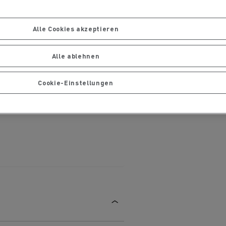
Ihre Lastwagen warten und
ng
reparieren
Alle Cookies akzeptieren
Alle ablehnen
Cookie-Einstellungen
handels
Die Delanchy-Gruppe setzt auf
ionsfrei
Elektro-Lkw von Renault Trucks
Gütertransport