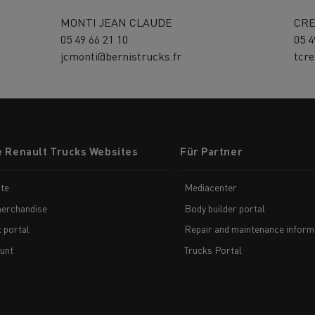
MONTI JEAN CLAUDE
CRE
05 49 66 21 10
05 4
jcmonti@bernistrucks.fr
tcr
e Renault Trucks Websites
Für Partner
te
Mediacenter
erchandise
Body builder portal
t portal
Repair and maintenance inform
unt
Trucks Portal