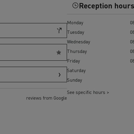
Reception hour
Einsatz
und den regionalen 
T X-Road
Monday
08
Tuesday
08
Wednesday
08
Thursday
08
Friday
08
Renault Trucks D Wide
Saturday
Elektrischer Müllwagen:
Elektrischer Betonmis
T P-Road
nachhaltige städtische
zuverlässiger, effizie
Sunday
Abfallwirtschaft
nachhaltiger Transpor
Baustelle
See specific hours >
reviews from Google
Transporter für
Transporter für s
Lieferungen
Zugang