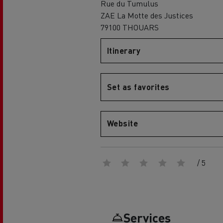
Rue du Tumulus
ZAE La Motte des Justices
Globale Website
79100 THOUARS
Merchandise-Shop
Itinerary
Set as favorites
Mediacenter
Fahrer-Galerie
Renault Trucks D
EcoCalculator
Elektro-Kühltransporter:
Website
nachhaltiger Transport von
frischen und tiefgekühlten
Lebensmitteln
Herstellergarantien von Renault
/ 5
Trucks
Unser 360° All-Electric-Angebot
Services
Elektrische Lieferwagen