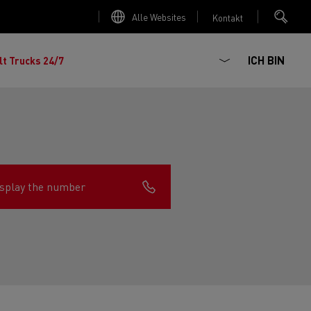
Alle Websites
Kontakt
ICH BIN
lt Trucks 24/7
splay the number
chhaltiger
ter Red
 K
Renault Trucks E-Tech Master
Elektro-Kipper: sichere,
Renault Trucks C
zte Meile“
AD
zuverlässige und zukunftsfähige