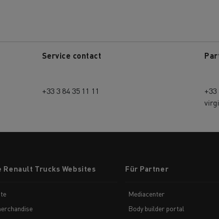
Guerlain
Wie wichtig ist 
bau
Baustofftransport
Stromerzeugung 
Elektrofahrzeu
Service contact
Par
+33 3 84 35 11 11
+33 
virg
e Renault Trucks Websites
Für Partner
te
Mediacenter
erchandise
Body builder portal