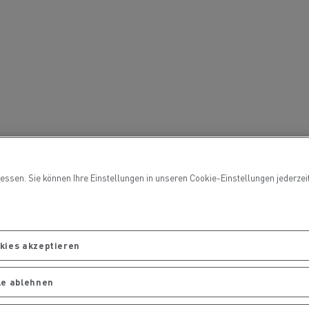
Schottland
Tech C
Renault Trucks E-Tech D
Straßenbaumaterialien in
Frankreich
hre
Straßeninstandhaltung in
Die Wahl eines LCV
Litauen
Tiefkühlkost in Spanien
essen. Sie können Ihre Einstellungen in unseren Cookie-Einstellungen jederzeit
okies akzeptieren
atur
Original Teile
le ablehnen