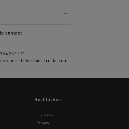
die
für
ge?
ts contact
3 84 35 11 11
inie.guerret@berthier-trucks.com
Rechtliches
Impressum
Privacy