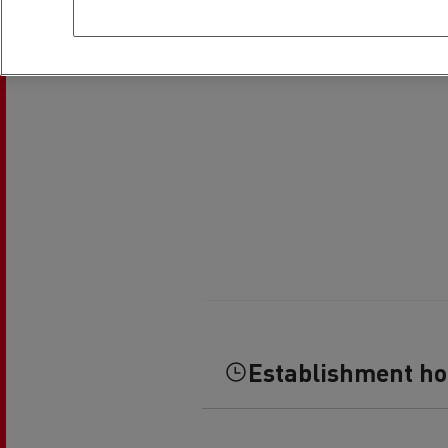
Fuhrpark- und
Energiemanagement
Optifleet portal
Rensa beschleunigt die
T
Elektrifizierung mit Renault Trucks
GMB
Kühltransport
Establishment h
Tanktransport