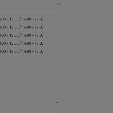
s
Einsatz
Baulogistik
:00 - 12:00 / 14:00 - 17:30
:00 - 12:00 / 14:00 - 17:30
:00 - 12:00 / 14:00 - 17:30
:00 - 12:00 / 14:00 - 17:30
:00 - 12:00 / 14:00 - 17:30
-
cher-Lkw:
nter und
-
t auf der
Autotransport in Italien
Extremes Wetter in
Finnland
chwierigen
Transporter für die
Holzfällertransport in
Bauindustrie