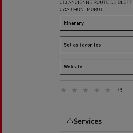
310 ANCIENNE ROUTE DE BLET
39570 MONTMOROT
Globale Website
Itinerary
Merchandise-Shop
Set as favorites
Mediacenter
Fahrer-Galerie
Website
Renault Trucks D
EcoCalculator
Elektro-Kühltransporter:
nachhaltiger Transport von
frischen und tiefgekühlten
/ 5
Lebensmitteln
Herstellergarantien von Renault
Trucks
Unser 360° All-Electric-Angebot
Services
Elektrische Lieferwagen