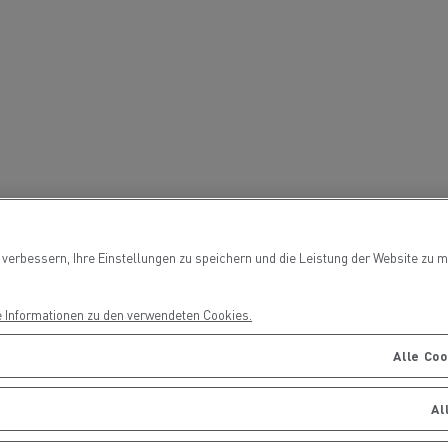
ault Trucks E-Tech T Baureihe
Renault Trucks E-
T-Selection
Ein durchdachtes
Optimieren Sie I
Arbeitsmittel
Lieferung
?
T 01 Racing
verbessern, Ihre Einstellungen zu speichern und die Leistung der Website zu m
von Elektro-Lkw
ault Trucks E-Tech D Wide LEC
e Informationen zu den verwendeten Cookies.
Alle Co
Wartung
Garantie, Repar
Mein Ziel: elektrische LKW in
Al
jeder Stadt und jeder