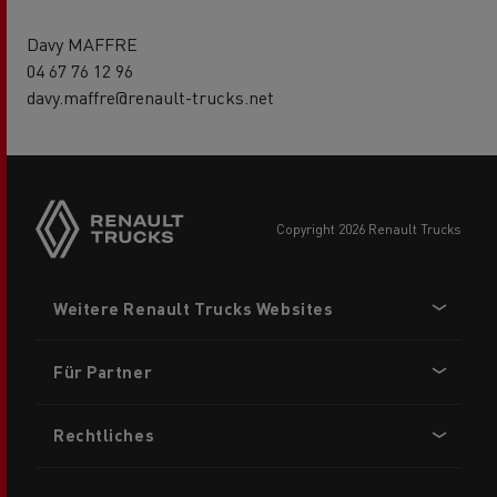
Davy MAFFRE
04 67 76 12 96
davy.maffre@renault-trucks.net
Side
sticky
buttons
copyright 2026 Renault Trucks
Footer
Weitere Renault Trucks Websites
menu
Für Partner
Rechtliches