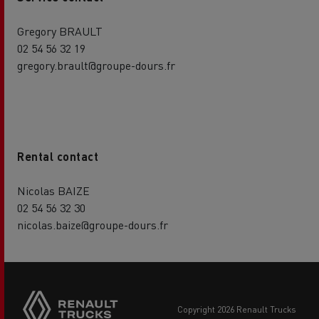
Gregory BRAULT
02 54 56 32 19
gregory.brault@groupe-dours.fr
Rental contact
Nicolas BAIZE
02 54 56 32 30
nicolas.baize@groupe-dours.fr
Side
sticky
buttons
copyright 2026 Renault Trucks