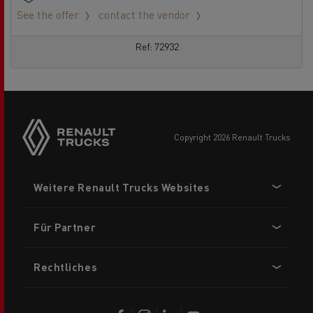
See the offer
contact the vendor
Ref: 72932
Side
sticky
buttons
copyright 2026 Renault Trucks
Footer
Weitere Renault Trucks Websites
menu
Für Partner
Rechtliches