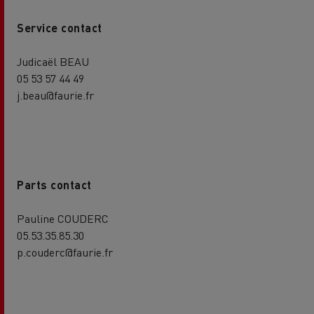
Service contact
Judicaël BEAU
05 53 57 44 49
j.beau@faurie.fr
Parts contact
Pauline COUDERC
05.53.35.85.30
p.couderc@faurie.fr