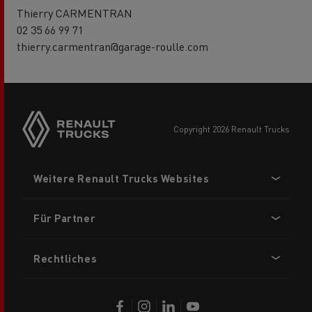
Thierry CARMENTRAN
02 35 66 99 71
thierry.carmentran@garage-roulle.com
Side
sticky
buttons
copyright 2026 Renault Trucks
Footer
Weitere Renault Trucks Websites
menu
Für Partner
Rechtliches