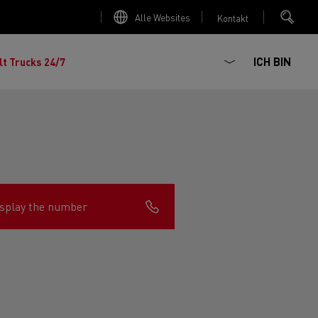
Alle Websites
Kontakt
ICH BIN
lt Trucks 24/7
splay the number
chhaltiger
ter Red
 K
Renault Trucks E-Tech Master
Elektro-Kipper: sichere,
Renault Trucks C
zte Meile“
AD
zuverlässige und zukunftsfähige