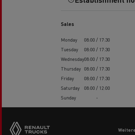
Feldschlösschen - Carlsberg
Betontransport
Erd
Sales
Monday
08:00 / 17:30
Tuesday
08:00 / 17:30
Wednesday
08:00 / 17:30
Thursday
08:00 / 17:30
Friday
08:00 / 17:30
Saturday
08:00 / 12:00
Sunday
-
Side
sticky
buttons
Footer
Weiter
menu