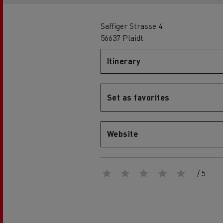
Globale Website
Saffiger Strasse 4
56637 Plaidt
Merchandise-Shop
Itinerary
Mediacenter
Set as favorites
Fahrer-Galerie
Renault Trucks D
EcoCalculator
Elektro-Kühltransporter:
nachhaltiger Transport von
Website
frischen und tiefgekühlten
Lebensmitteln
Herstellergarantien von Renault
Trucks
/ 5
Unser 360° All-Electric-Angebot
Elektrische Lieferwagen