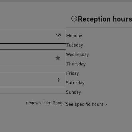
Einsatz
und den regionalen 
T X-Road
Reception hour
Monday
Tuesday
Wednesday
Thursday
Renault Trucks D Wide
Elektrischer Müllwagen:
Elektrischer Betonmis
Friday
T P-Road
nachhaltige städtische
zuverlässiger, effizie
Saturday
Abfallwirtschaft
nachhaltiger Transpor
Baustelle
Sunday
reviews from Google
See specific hours >
Transporter für
Transporter für s
Lieferungen
Zugang