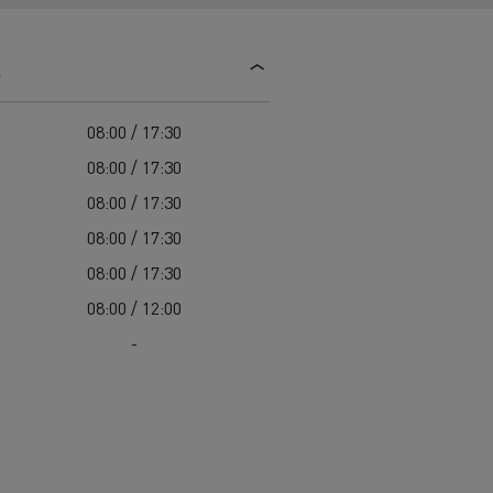
Einsatz
Baulogistik
s
08:00 / 17:30
08:00 / 17:30
08:00 / 17:30
08:00 / 17:30
cher-Lkw:
08:00 / 17:30
nter und
08:00 / 12:00
t auf der
-
Autotransport in Italien
Extremes Wetter in
chwierigen
Transporter für die
Finnland
Bauindustrie