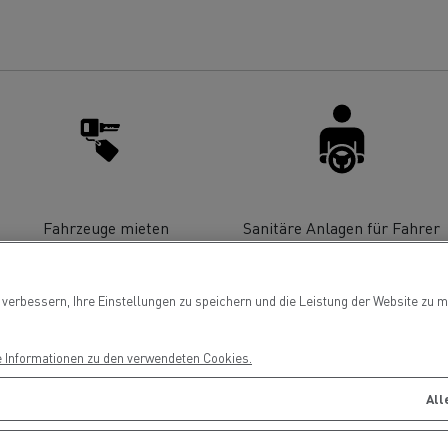
ault Trucks E-Tech T Baureihe
Renault Trucks E-
T-Selection
Ein durchdachtes
Optimieren Sie I
Arbeitsmittel
Lieferung
?
Fahrzeuge mieten
Sanitäre Anlagen für Fahrer
T 01 Racing
von Elektro-Lkw
ault Trucks E-Tech D Wide LEC
verbessern, Ihre Einstellungen zu speichern und die Leistung der Website zu me
e Informationen zu den verwendeten Cookies.
Wartung
Garantie, Repar
All
Mein Ziel: elektrische LKW in
jeder Stadt und jeder