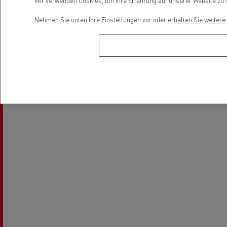
Wir verwenden Cookies, um Ihre Erfahrung auf unserer Website zu v
Elektrofahrzeuge
Nehmen Sie unten Ihre Einstellungen vor oder
erhalten Sie weiter
Location