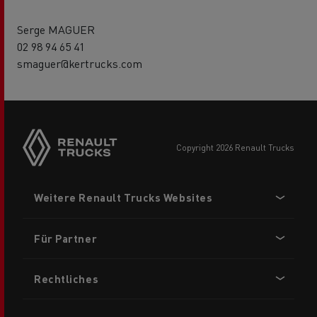
Serge MAGUER
02 98 94 65 41
smaguer@kertrucks.com
Side
sticky
buttons
copyright 2026 Renault Trucks
Footer
Weitere Renault Trucks Websites
menu
Für Partner
Rechtliches