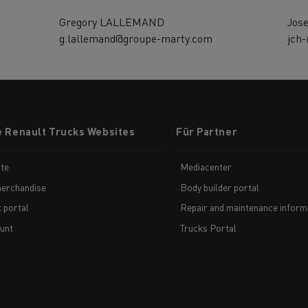
Gregory LALLEMAND
Jos
g.lallemand@groupe-marty.com
jch
e Renault Trucks Websites
Für Partner
te
Mediacenter
erchandise
Body builder portal
t portal
Repair and maintenance inform
unt
Trucks Portal