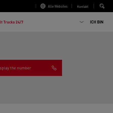
Alle Websites
Kontakt
ICH BIN
lt Trucks 24/7
splay the number
chhaltiger
ter Red
 K
Renault Trucks E-Tech Master
Elektro-Kipper: sichere,
Renault Trucks C
zte Meile“
AD
zuverlässige und zukunftsfähige