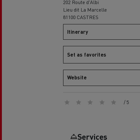
202 Route d'Albi
Lieu dit La Marcelle
Globale Website
81100 CASTRES
Merchandise-Shop
Itinerary
Set as favorites
Mediacenter
Fahrer-Galerie
Renault Trucks D
EcoCalculator
Elektro-Kühltransporter:
Website
nachhaltiger Transport von
frischen und tiefgekühlten
Lebensmitteln
Herstellergarantien von Renault
/ 5
Trucks
Unser 360° All-Electric-Angebot
Services
Elektrische Lieferwagen