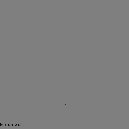
die
für
ge?
ts contact