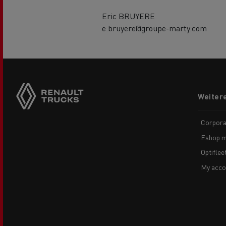
Eric BRUYERE
e.bruyere@groupe-marty.com
Side
sticky
buttons
Footer
Weiter
menu
Corpora
Eshop m
Optiflee
My acco