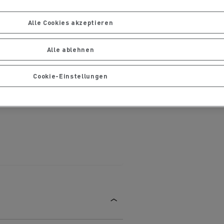
Ihre Lastwagen warten und
ng
reparieren
Alle Cookies akzeptieren
Alle ablehnen
Cookie-Einstellungen
handels
Die Delanchy-Gruppe setzt auf
ionsfrei
Elektro-Lkw von Renault Trucks
Gütertransport