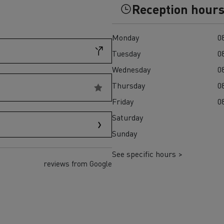
Reception hour
Einsatz
und den regionalen 
T X-Road
Monday
08
Tuesday
08
Wednesday
08
Thursday
08
Friday
08
Renault Trucks D Wide
Saturday
Elektrischer Müllwagen:
Elektrischer Betonmis
T P-Road
nachhaltige städtische
zuverlässiger, effizie
Sunday
Abfallwirtschaft
nachhaltiger Transpor
Baustelle
See specific hours >
reviews from Google
Transporter für
Transporter für s
Lieferungen
Zugang