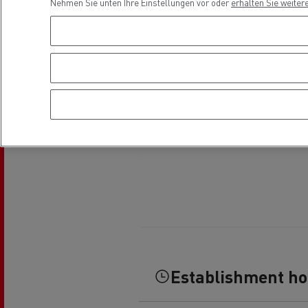
Nehmen Sie unten Ihre Einstellungen vor oder
erhalten Sie weiter
Fuhrpark- und
Energiemanagement
Optifleet portal
Rensa beschleunigt die
T
Elektrifizierung mit Renault Trucks
GMB
Kühltransport
Establishment h
Tanktransport