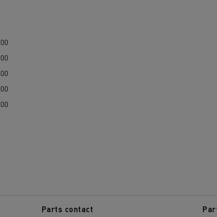
Guerlain
Wie wichtig ist 
bau
Baustofftransport
Stromerzeugung 
:00
Elektrofahrzeu
:00
:00
:00
:00
Parts contact
Par