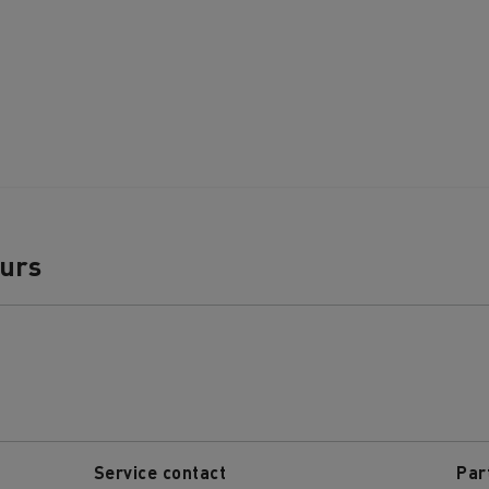
Guerlain
Wie wichtig ist 
bau
Baustofftransport
Stromerzeugung 
Elektrofahrzeu
ours
Service contact
Par