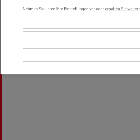
Fuhrpark- und
Finanzierung
Nehmen Sie unten Ihre Einstellungen vor oder
erhalten Sie weiter
Energiemanagement
Location
Optifleet portal
Rensa beschleunigt die
T
Elektrifizierung mit Renault Trucks
GMB
Kühltransport
Tanktransport