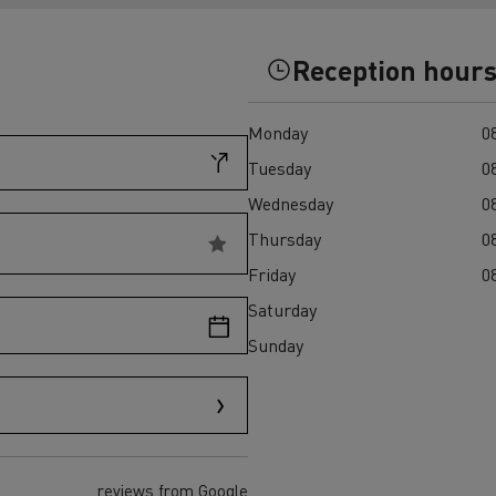
Einsatz
und den regionalen 
T X-Road
Reception hour
Monday
08
Tuesday
08
Wednesday
08
Thursday
08
Renault Trucks D Wide
Elektrischer Müllwagen:
Elektrischer Betonmis
Friday
08
T P-Road
nachhaltige städtische
zuverlässiger, effizie
Saturday
Abfallwirtschaft
nachhaltiger Transpor
Baustelle
Sunday
Transporter für
Transporter für s
Lieferungen
Zugang
reviews from Google