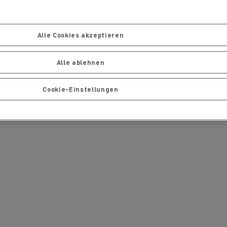
Ihre Lastwagen warten und
ng
Einen Termin vereinbaren
reparieren
Alle Cookies akzeptieren
Alle ablehnen
Cookie-Einstellungen
handels
Die Delanchy-Gruppe setzt auf
ionsfrei
Elektro-Lkw von Renault Trucks
Gütertransport