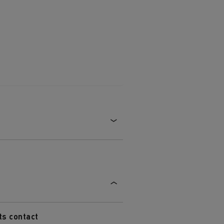
die
für
ge?
ts contact