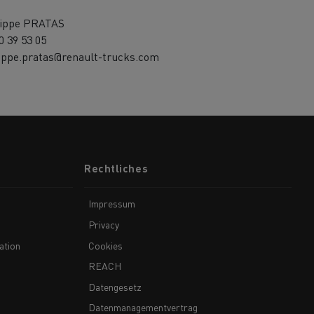
lippe PRATAS
0 39 53 05
lippe.pratas@renault-trucks.com
Rechtliches
Impressum
Privacy
ation
Cookies
REACH
Datengesetz
Datenmanagementvertrag