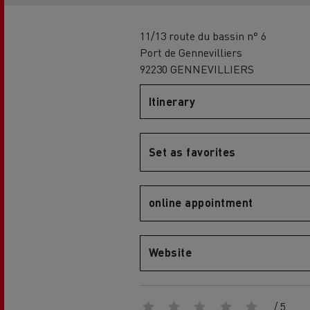
Globale Website
11/13 route du bassin n° 6
Port de Gennevilliers
Merchandise-Shop
92230 GENNEVILLIERS
Itinerary
Mediacenter
Fahrer-Galerie
Set as favorites
Renault Trucks D
EcoCalculator
Elektro-Kühltransporter:
nachhaltiger Transport von
frischen und tiefgekühlten
online appointment
Lebensmitteln
Herstellergarantien von Renault
Trucks
Website
Unser 360° All-Electric-Angebot
Elektrische Lieferwagen
/ 5