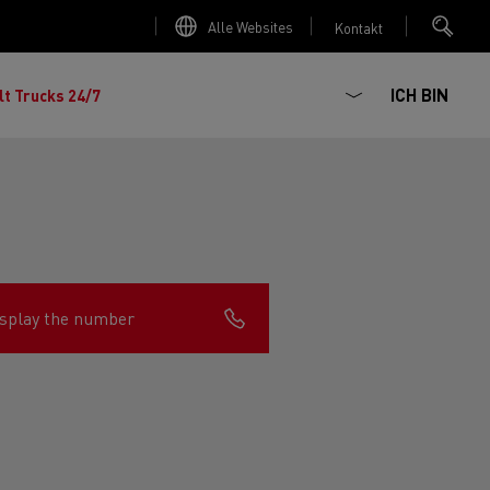
Alle Websites
Kontakt
ICH BIN
lt Trucks 24/7
splay the number
chhaltiger
ter Red
 K
Renault Trucks E-Tech Master
Elektro-Kipper: sichere,
Renault Trucks C
zte Meile“
AD
zuverlässige und zukunftsfähige