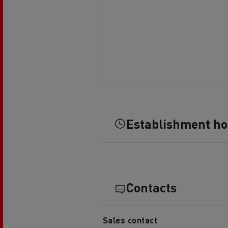
Feldschlösschen - Carlsberg
Betontransport
Erd
Establishment h
Contacts
Sales contact