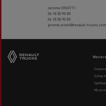
Jerome ORIOTTI
06 18 50 90 85
06 18 50 90 85
jerome.oriotti@renault-trucks.com
Side
sticky
buttons
Footer
Weiter
menu
Corpora
Eshop m
Optiflee
My acco