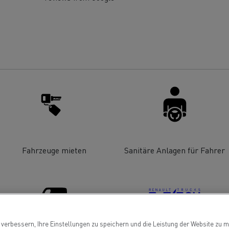
ault Trucks E-Tech T Baureihe
Renault Trucks E-
T-Selection
Ein durchdachtes
Optimieren Sie I
Arbeitsmittel
Lieferung
?
T 01 Racing
von Elektro-Lkw
ault Trucks E-Tech D Wide LEC
Fahrzeuge mieten
Sanitäre Anlagen für Fahrer
Wartung
Garantie, Repar
Mein Ziel: elektrische LKW in
jeder Stadt und jeder
erbessern, Ihre Einstellungen zu speichern und die Leistung der Website zu me