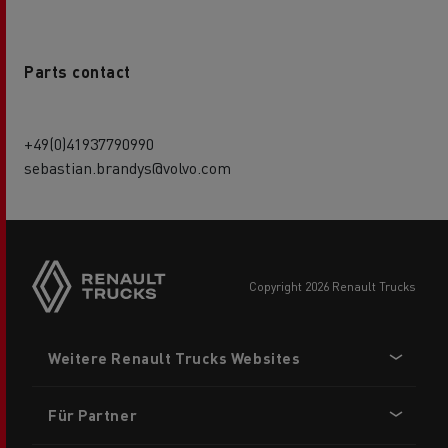
Parts contact
+49(0)41937790990
sebastian.brandys@volvo.com
Side
sticky
buttons
copyright 2026 Renault Trucks
Footer
Weitere Renault Trucks Websites
menu
Für Partner