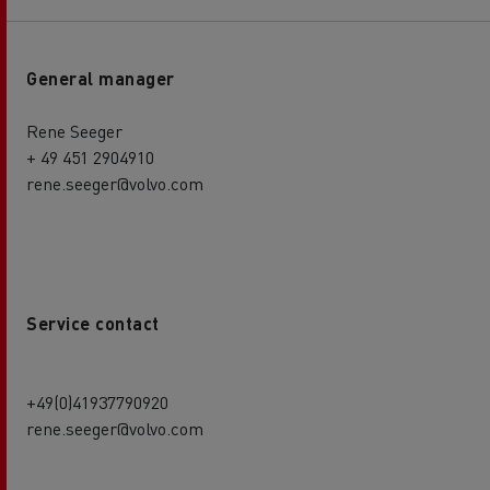
General manager
Rene Seeger
+ 49 451 2904910
rene.seeger@volvo.com
Service contact
+49(0)41937790920
rene.seeger@volvo.com