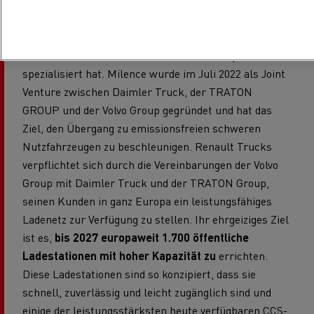
Milence
ist ein Unternehmen, das sich auf den Aufbau
und die Verwaltung öffentlicher Ladelösungen für
batteriebetriebene Lkw und Busse in Europa
spezialisiert hat. Milence wurde im Juli 2022 als Joint
Venture zwischen Daimler Truck, der TRATON
GROUP und der Volvo Group gegründet und hat das
Ziel, den Übergang zu emissionsfreien schweren
Nutzfahrzeugen zu beschleunigen. Renault Trucks
verpflichtet sich durch die Vereinbarungen der Volvo
Group mit Daimler Truck und der TRATON Group,
seinen Kunden in ganz Europa ein leistungsfähiges
Ladenetz zur Verfügung zu stellen. Ihr ehrgeiziges Ziel
ist es,
bis 2027 europaweit 1.700 öffentliche
Ladestationen mit hoher Kapazität zu
errichten.
Diese Ladestationen sind so konzipiert, dass sie
schnell, zuverlässig und leicht zugänglich sind und
einige der leistungsstärksten heute verfügbaren CCS-