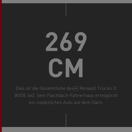
269
CM
Dies ist die Gesamthöhe des￼ Renault Trucks D
WIDE 4x2. Sein Flachdach-Fahrerhaus ermöglicht
ein zusätzliches Auto auf dem Dach.