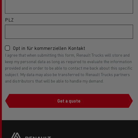
PLZ
Opt in für kommerziellen Kontakt
I agree that when submitting this form, Renault Trucks will store and
keep my personal data as long as required to evaluate the information
provided and in order to be able to contact me back about this specific
subject. My data may also be transferred to Renault Trucks partners
and distributors that will be able to handle my demand.
Get a quote
Side
sticky