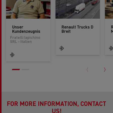
Unser
Renault Trucks D
R
Kundenzeugnis
Breit
Fratelli Iapichino
SRL - Italien
FOR MORE INFORMATION, CONTACT
US!