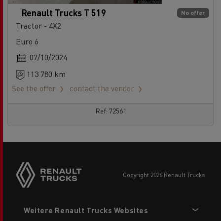
Renault Trucks T 519
No offer
Tractor - 4X2
Euro 6
07/10/2024
113 780 km
See the offer
contact the vendor
Ref: 72561
Side
sticky
buttons
copyright 2026 Renault Trucks
Footer
Weitere Renault Trucks Websites
menu