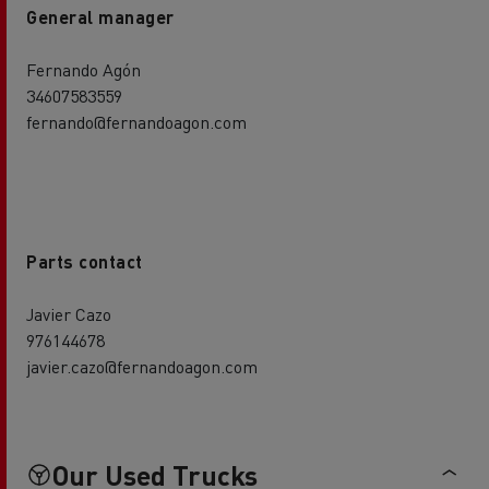
General manager
Fernando Agón
34607583559
fernando@fernandoagon.com
Parts contact
Javier Cazo
976144678
javier.cazo@fernandoagon.com
Our Used Trucks