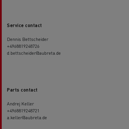
Service contact
Dennis Bettscheider
+4968819248726
d.bettscheider@aubreta.de
Parts contact
Andrej Keller
+4968819248721
a.keller@aubreta.de