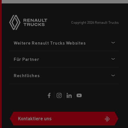
Side
sticky
buttons
copyright 2026 Renault Trucks
Footer
Weitere Renault Trucks Websites
menu
Für Partner
Rechtliches
Kontaktiere uns