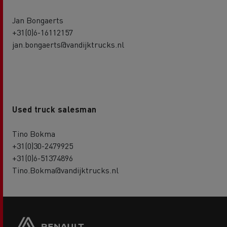
Jan Bongaerts
+31(0)6-16112157
jan.bongaerts@vandijktrucks.nl
Used truck salesman
Tino Bokma
+31(0)30-2479925
+31(0)6-51374896
Tino.Bokma@vandijktrucks.nl
Side
sticky
buttons