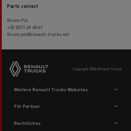
Parts contact
Bruno Pol
+32 (0)11 69 48 67
Bruno.pol@renault-trucks.net
Side
sticky
buttons
copyright 2026 Renault Trucks
Footer
Weitere Renault Trucks Websites
menu
Für Partner
Rechtliches