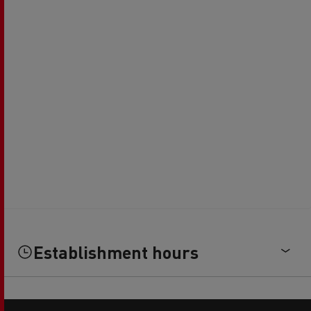
Establishment hours
Side