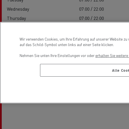
Wednesday
07:00 / 22:00
Thursday
07:00 / 22:00
Friday
07:00 / 22:00
Saturday
07:00 / 15:00
Wir verwenden Cookies, um Ihre Erfahrung auf unserer Website zu v
auf das Schild-Symbol unten links auf einer Seite klicken.
Sunday
-
Nehmen Sie unten Ihre Einstellungen vor oder
erhalten Sie weiter
Location
Alle Coo