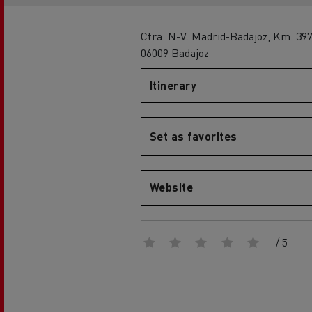
Globale Website
Ctra. N-V. Madrid-Badajoz, Km. 39
06009 Badajoz
Merchandise-Shop
Itinerary
Mediacenter
Set as favorites
Fahrer-Galerie
Renault Trucks D
EcoCalculator
Elektro-Kühltransporter:
nachhaltiger Transport von
Website
frischen und tiefgekühlten
Lebensmitteln
Herstellergarantien von Renault
Trucks
/ 5
Unser 360° All-Electric-Angebot
Elektrische Lieferwagen