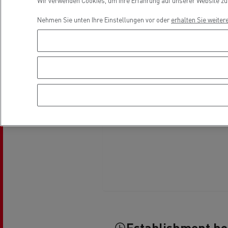
Wir verwenden Cookies, um Ihre Erfahrung auf unserer Website zu v
Fuhrpark- und
Energiemanagement
Nehmen Sie unten Ihre Einstellungen vor oder
erhalten Sie weiter
Optifleet portal
Rensa beschleunigt die
T
Elektrifizierung mit Renault Trucks
GMB
Kühltransport
Tanktransport
Establishment h