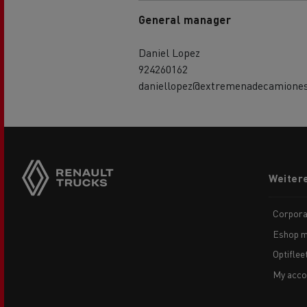
General manager
Daniel Lopez
924260162
daniellopez@extremenadecamiones
Side
sticky
buttons
Footer
Weiter
menu
Corpora
Eshop m
Optiflee
My acco