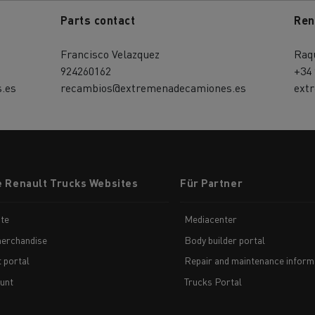
Parts contact
Ren
Francisco Velazquez
Raqu
924260162
+34 
.es
recambios@extremenadecamiones.es
ext
e Renault Trucks Websites
Für Partner
te
Mediacenter
erchandise
Body builder portal
t portal
Repair and maintenance inform
unt
Trucks Portal