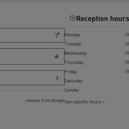
Einsatz
und den regionalen 
T X-Road
7
Reception hour
Monday
09
Tuesday
09
Wednesday
09
Thursday
09
Renault Trucks D Wide
Elektrischer Müllwagen:
Elektrischer Betonmis
Friday
09
T P-Road
nachhaltige städtische
zuverlässiger, effizie
Saturday
Abfallwirtschaft
nachhaltiger Transpor
Baustelle
Sunday
reviews from Google
See specific hours >
Transporter für
Transporter für s
Lieferungen
Zugang