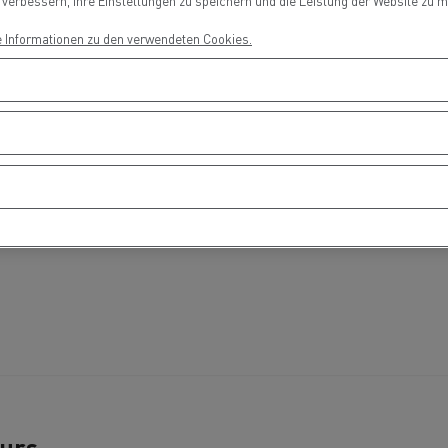
erbessern, Ihre Einstellungen zu speichern und die Leistung der Website zu me
Ortschaft!
Fahrertraining
Fahrerausbildu
T Robust
e Informationen zu den verwendeten Cookies.
RANSGOURMET ÖSTERREICH
SONNENTOR Kräuter
H - Der erste Meilenstein ist
GmbH - Einfach emiss
gesetzt
unterwegs
Stückguttransport
Autotransport
Holztransport
Bergbau
ours