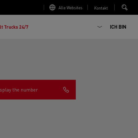
Alle Websites
Kontakt
ICH BIN
lt Trucks 24/7
splay the number
chhaltiger
ter Red
 K
Renault Trucks E-Tech Master
Elektro-Kipper: sichere,
Renault Trucks C
zte Meile“
AD
zuverlässige und zukunftsfähige