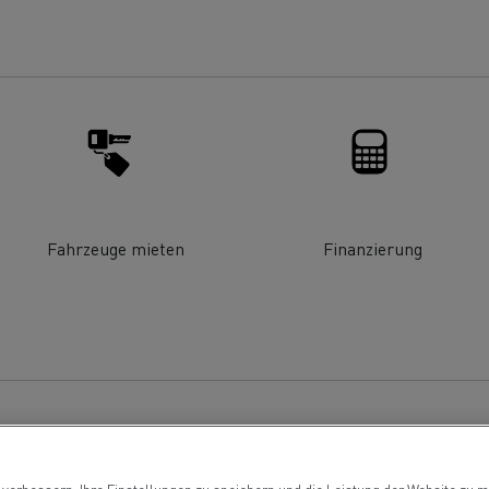
ault Trucks E-Tech T Baureihe
Renault Trucks E-
T-Selection
Ein durchdachtes
Optimieren Sie I
Arbeitsmittel
Lieferung
?
Fahrzeuge mieten
Finanzierung
T 01 Racing
von Elektro-Lkw
ault Trucks E-Tech D Wide LEC
Wartung
Garantie, Repar
Mein Ziel: elektrische LKW in
jeder Stadt und jeder