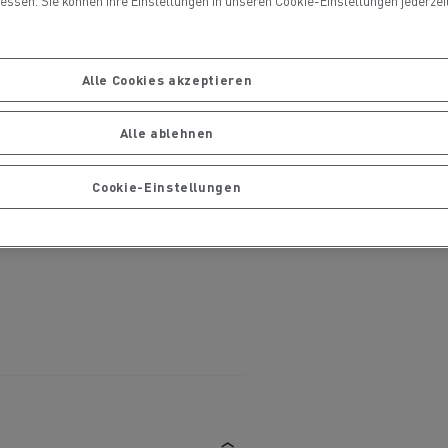
ssen. Sie können Ihre Einstellungen in unseren Cookie-Einstellungen jederzeit 
Ihre Lastwagen warten und
ng
reparieren
Alle Cookies akzeptieren
Alle ablehnen
Cookie-Einstellungen
handels
Die Delanchy-Gruppe setzt auf
ionsfrei
Elektro-Lkw von Renault Trucks
Gütertransport