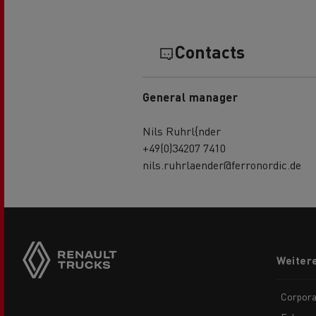
Contacts
General manager
Nils Ruhrl{nder
+49(0)34207 7410
nils.ruhrlaender@ferronordic.de
Side
sticky
buttons
Footer
Weiter
menu
Corpora