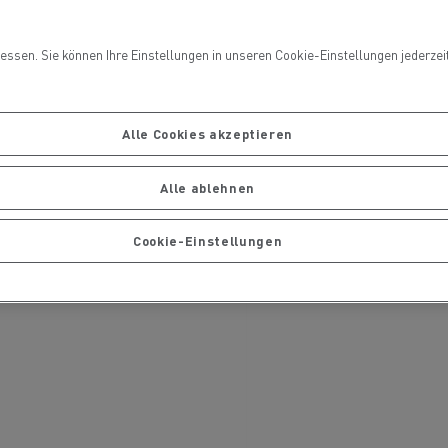
Ihre Lastwagen warten und
ng
reparieren
ssen. Sie können Ihre Einstellungen in unseren Cookie-Einstellungen jederzeit 
Alle Cookies akzeptieren
Alle ablehnen
Cookie-Einstellungen
handels
Die Delanchy-Gruppe setzt auf
ionsfrei
Elektro-Lkw von Renault Trucks
Gütertransport