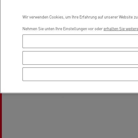
Fuhrpark- und
Energiemanagement
Wir verwenden Cookies, um Ihre Erfahrung auf unserer Website zu v
Nehmen Sie unten Ihre Einstellungen vor oder
erhalten Sie weiter
Optifleet portal
Rensa beschleunigt die
T
Elektrifizierung mit Renault Trucks
GMB
Kühltransport
Tanktransport