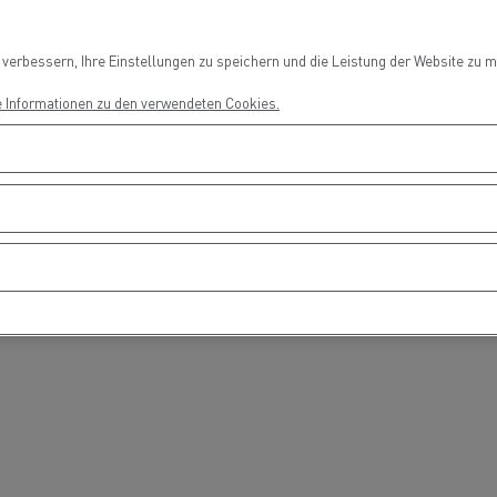
Ortschaft!
Fahrertraining
Fahrerausbildu
T Robust
erbessern, Ihre Einstellungen zu speichern und die Leistung der Website zu me
e Informationen zu den verwendeten Cookies.
RANSGOURMET ÖSTERREICH
SONNENTOR Kräuter
H - Der erste Meilenstein ist
GmbH - Einfach emiss
gesetzt
unterwegs
Stückguttransport
Autotransport
Holztransport
Bergbau