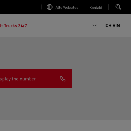
Alle Websites
Kontakt
ICH BIN
lt Trucks 24/7
splay the number
chhaltiger
ter Red
 K
Renault Trucks E-Tech Master
Elektro-Kipper: sichere,
Renault Trucks C
zte Meile“
AD
zuverlässige und zukunftsfähige