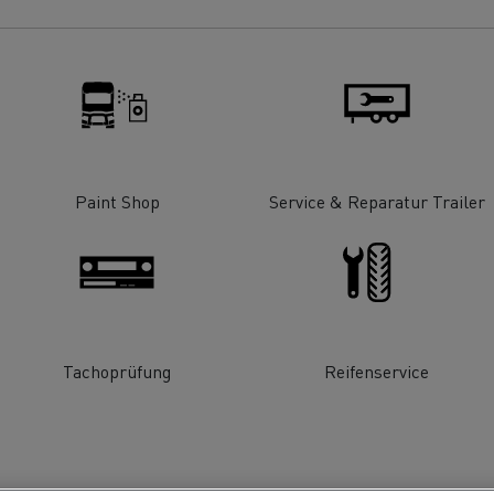
ault Trucks E-Tech T Baureihe
Renault Trucks E-Tech T
T-Selection
und T 780
Ein durchdachtes
Optimieren Sie I
Arbeitsmittel
Lieferung
Paint Shop
Service & Reparatur Trailer
?
T 01 Racing
von Elektro-Lkw
Renault Trucks E-Tech D 14t
Renault Trucks E-Tec
Tachoprüfung
Reifenservice
Wartung
Garantie, Repar
Mein Ziel: elektrische LKW in
jeder Stadt und jeder