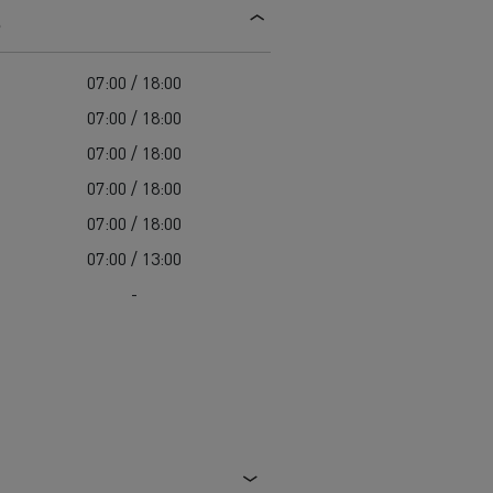
s
Einsatz
Baulogistik
07:00 / 18:00
07:00 / 18:00
07:00 / 18:00
07:00 / 18:00
07:00 / 18:00
07:00 / 13:00
cher-Lkw:
nter und
-
t auf der
chwierigen
Transporter für die
Bauindustrie