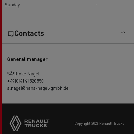
Sunday
-
Contacts
General manager
SÃ¶hnke Nagel
+49(0)4141520550
s.nagel@hans-nagel-gmbh.de
Side
sticky
buttons
copyright 2026 Renault Trucks