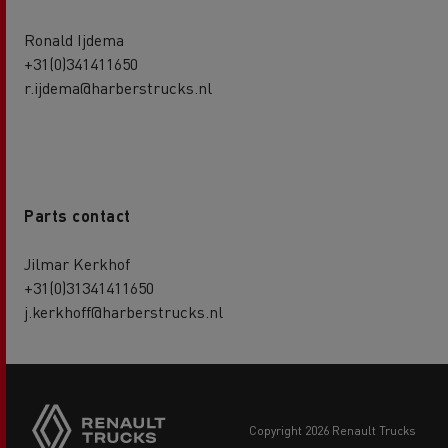
Ronald Ijdema
+31(0)341411650
r.ijdema@harberstrucks.nl
Parts contact
Jilmar Kerkhof
+31(0)31341411650
j.kerkhoff@harberstrucks.nl
Side
sticky
buttons
copyright 2026 Renault Trucks