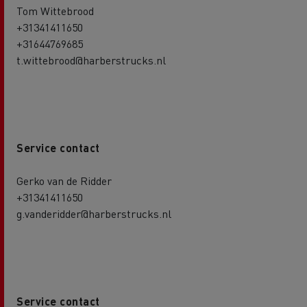
Tom Wittebrood
+31341411650
+31644769685
t.wittebrood@harberstrucks.nl
Service contact
Gerko van de Ridder
+31341411650
g.vanderidder@harberstrucks.nl
Service contact