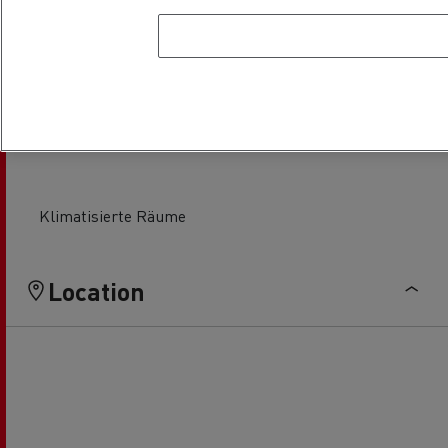
Kühlfahrzeuge
Scheibenaustausch
Klimatisierte Räume
Location