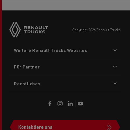
Side
sticky
buttons
copyright 2026 Renault Trucks
Footer
Weitere Renault Trucks Websites
menu
Für Partner
Rechtliches
Kontaktiere uns