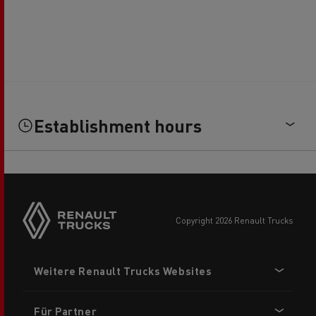
Establishment hours
Side
sticky
buttons
copyright 2026 Renault Trucks
Footer
Weitere Renault Trucks Websites
menu
Für Partner