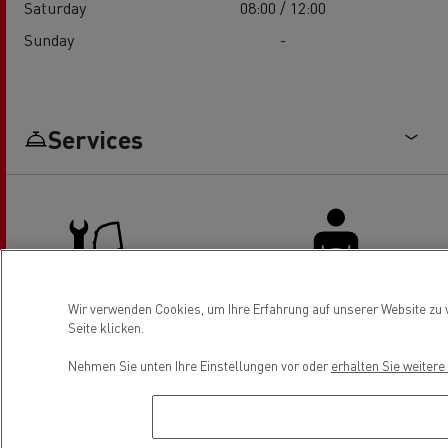
Saturday
08:00 / 12:00
Sunday
-
Services
Wir verwenden Cookies, um Ihre Erfahrung auf unserer Website zu v
Seite klicken.
Service & Repair Lkw
Sanitäre Anlagen für Fahrer
Nehmen Sie unten Ihre Einstellungen vor oder
erhalten Sie weiter