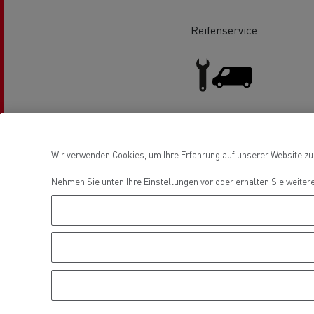
Fuhrpark- und
Energiemanagement
Reifenservice
Optifleet portal
Service & Reparatur leichte
Nutzfahrzeuge
Wir verwenden Cookies, um Ihre Erfahrung auf unserer Website zu v
Rensa beschleunigt die
T
Nehmen Sie unten Ihre Einstellungen vor oder
erhalten Sie weiter
Elektrifizierung mit Renault Trucks
GMB
Location
Kühltransport
Tanktransport