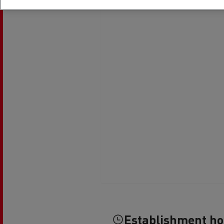
Feldschlösschen - Carlsberg
Betontransport
Erd
Establishment h