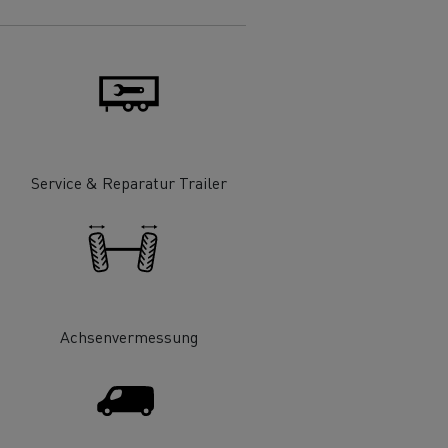
Tech C
Renault Trucks E-Tech D
hre
Die Wahl eines LCV
Autotransport in Italien
Extremes Wetter in
Finnland
Service & Reparatur Trailer
Holzfällertransport in
Schottland
Straßenbaumaterialien in
Frankreich
Straßeninstandhaltung in
Litauen
Tiefkühlkost in Spanien
Achsenvermessung
atur
Original Teile