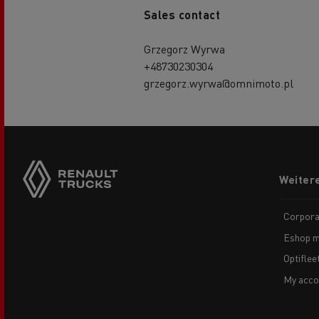
Sales contact
Grzegorz Wyrwa
+48730230304
grzegorz.wyrwa@omnimoto.pl
Side
sticky
buttons
Footer
Weiter
menu
Corpora
Eshop m
Optiflee
My acco