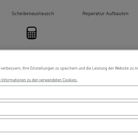
Ortschaft!
Fahrertraining
Fahrerausbildu
T Robust
Scheibenaustausch
Reparatur Aufbauten
Finanzierung
erbessern, Ihre Einstellungen zu speichern und die Leistung der Website zu me
RANSGOURMET ÖSTERREICH
SONNENTOR Kräuter
e Informationen zu den verwendeten Cookies.
H - Der erste Meilenstein ist
GmbH - Einfach emiss
gesetzt
unterwegs
Stückguttransport
Autotransport
Holztransport
Bergbau