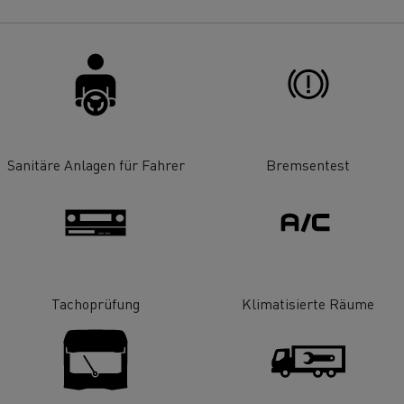
ault Trucks E-Tech T Baureihe
Renault Trucks E-
T-Selection
Ein durchdachtes
Optimieren Sie I
Arbeitsmittel
Lieferung
Sanitäre Anlagen für Fahrer
Bremsentest
?
T 01 Racing
von Elektro-Lkw
ault Trucks E-Tech D Wide LEC
Tachoprüfung
Klimatisierte Räume
Wartung
Garantie, Repar
Mein Ziel: elektrische LKW in
jeder Stadt und jeder