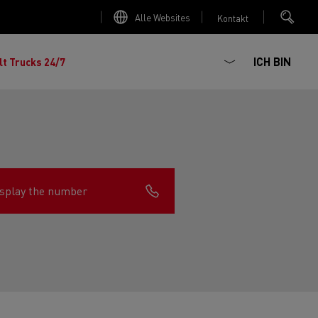
Alle Websites
Kontakt
ICH BIN
lt Trucks 24/7
splay the number
chhaltiger
ter Red
 K
Renault Trucks E-Tech Master
Elektro-Kipper: sichere,
Renault Trucks C
zte Meile“
AD
zuverlässige und zukunftsfähige