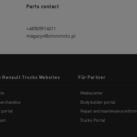
Parts contact
+48505914011
magazyn@omnimoto.pl
e Renault Trucks Websites
Für Partner
te
Mediacenter
erchandise
Body builder portal
t portal
Repair and maintenance inform
unt
Trucks Portal