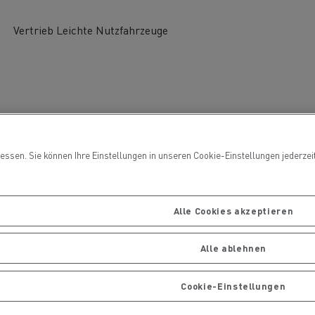
Ihre Lastwagen warten und
ng
reparieren
Vertrieb Leichte Nutzfahrzeuge
ssen. Sie können Ihre Einstellungen in unseren Cookie-Einstellungen jederzeit 
handels
Die Delanchy-Gruppe setzt auf
ionsfrei
Elektro-Lkw von Renault Trucks
Alle Cookies akzeptieren
Gütertransport
Alle ablehnen
Cookie-Einstellungen