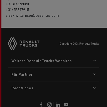
+31314358080
+31653397915
sjaak.willemsen@paashuis.com
Side
sticky
buttons
copyright 2026 Renault Trucks
Footer
Weitere Renault Trucks Websites
menu
Für Partner
Rechtliches