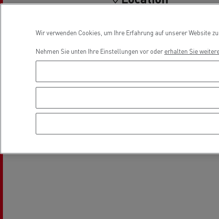
Fuhrpark- und
Energiemanagement
Wir verwenden Cookies, um Ihre Erfahrung auf unserer Website zu v
Nehmen Sie unten Ihre Einstellungen vor oder
erhalten Sie weiter
Optifleet portal
Rensa beschleunigt die
T
Elektrifizierung mit Renault Trucks
GMB
Kühltransport
Tanktransport