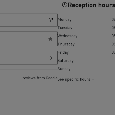
Reception hour
Einsatz
und den regionalen 
T X-Road
Monday
08
Tuesday
08
Wednesday
08
Thursday
08
Friday
08
Renault Trucks D Wide
Saturday
Elektrischer Müllwagen:
Elektrischer Betonmis
T P-Road
nachhaltige städtische
zuverlässiger, effizie
Sunday
Abfallwirtschaft
nachhaltiger Transpor
reviews from Google
Baustelle
See specific hours >
Transporter für
Transporter für s
Lieferungen
Zugang