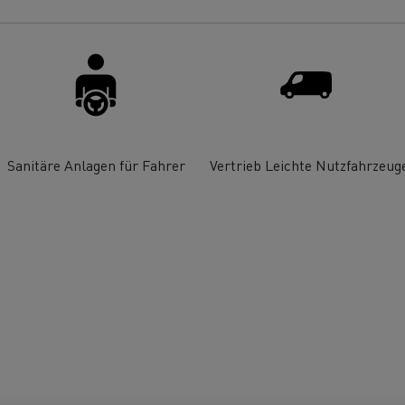
ault Trucks E-Tech T Baureihe
Renault Trucks E-Tech T
T-Selection
und T 780
Ein durchdachtes
Optimieren Sie I
Arbeitsmittel
Lieferung
Sanitäre Anlagen für Fahrer
Vertrieb Leichte Nutzfahrzeug
?
T 01 Racing
von Elektro-Lkw
Renault Trucks E-Tech D 14t
Renault Trucks E-Tec
Wartung
Garantie, Repar
Mein Ziel: elektrische LKW in
jeder Stadt und jeder