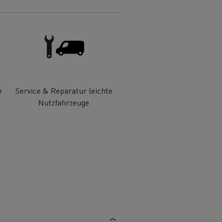
 540, T585
Renault Trucks E-Tech C
Autotransport in Italien
Extremes Wetter in
hre
Die Wahl eines LCV
Finnland
Holzfällertransport in
Schottland
Straßenbaumaterialien in
Frankreich
e
Service & Reparatur leichte
Straßeninstandhaltung in
Nutzfahrzeuge
Litauen
Tiefkühlkost in Spanien
h D Wide
atur
Original Teile