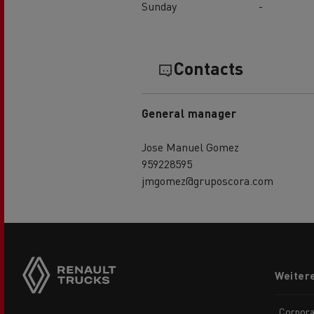
Sunday
-
Contacts
General manager
Jose Manuel Gomez
959228595
jmgomez@gruposcora.com
Side
sticky
buttons
Footer
Weiter
menu
Corpora