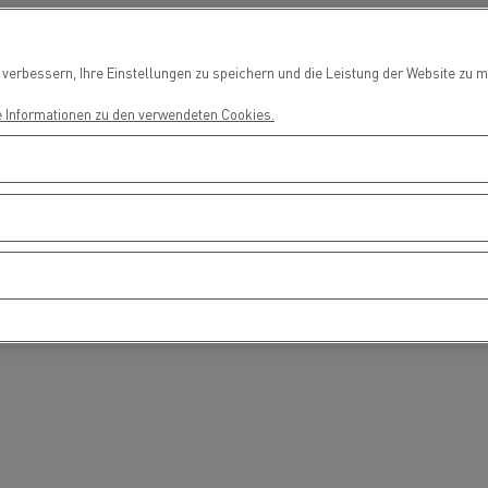
Ortschaft!
Fahrertraining
Fahrerausbildu
T Robust
erbessern, Ihre Einstellungen zu speichern und die Leistung der Website zu me
e Informationen zu den verwendeten Cookies.
RANSGOURMET ÖSTERREICH
SONNENTOR Kräuter
H - Der erste Meilenstein ist
GmbH - Einfach emiss
gesetzt
unterwegs
Stückguttransport
Autotransport
Holztransport
Bergbau