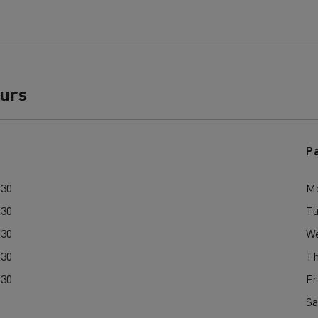
Guerlain
Wie wichtig ist 
bau
Baustofftransport
Stromerzeugung 
Elektrofahrzeu
ours
P
:30
M
:30
Tu
:30
W
:30
Th
:30
Fr
Sa