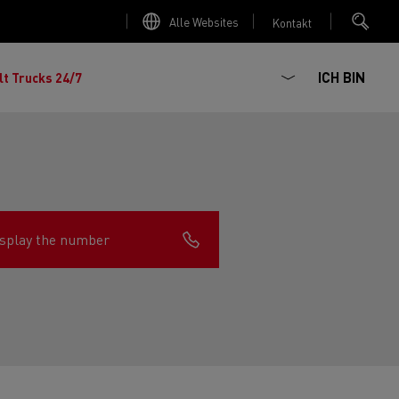
Alle Websites
Kontakt
ICH BIN
lt Trucks 24/7
splay the number
chhaltiger
ter Red
 K
Renault Trucks E-Tech Master
Elektro-Kipper: sichere,
Renault Trucks C
zte Meile“
AD
zuverlässige und zukunftsfähige