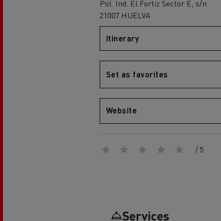
Pol. Ind. El Fortiz Sector E, s/n
21007 HUELVA
Globale Website
Itinerary
Merchandise-Shop
Set as favorites
Mediacenter
Fahrer-Galerie
Website
Renault Trucks D
EcoCalculator
Elektro-Kühltransporter:
nachhaltiger Transport von
frischen und tiefgekühlten
/ 5
Lebensmitteln
Herstellergarantien von Renault
Trucks
Unser 360° All-Electric-Angebot
Services
Elektrische Lieferwagen