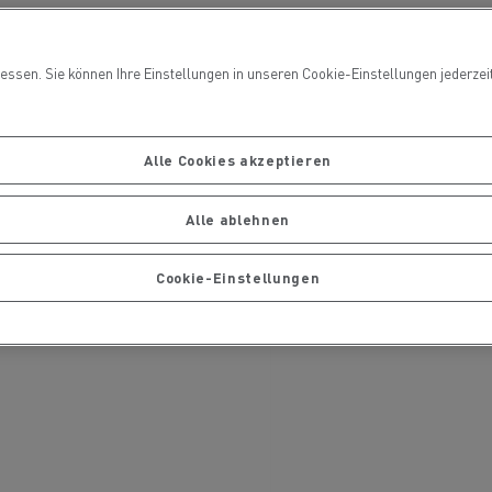
Ihre Lastwagen warten und
ng
reparieren
ssen. Sie können Ihre Einstellungen in unseren Cookie-Einstellungen jederzeit 
Alle Cookies akzeptieren
Alle ablehnen
handels
Die Delanchy-Gruppe setzt auf
Cookie-Einstellungen
ionsfrei
Elektro-Lkw von Renault Trucks
Gütertransport