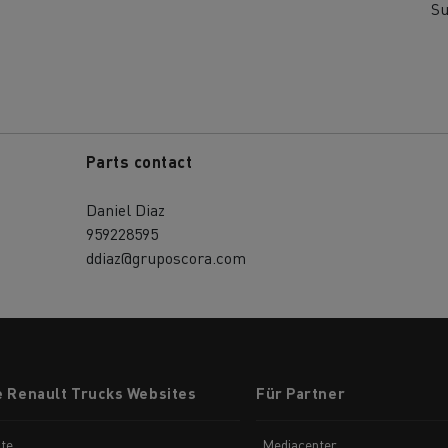
S
Parts contact
Daniel Diaz
959228595
ddiaz@gruposcora.com
e Renault Trucks Websites
Für Partner
te
Mediacenter