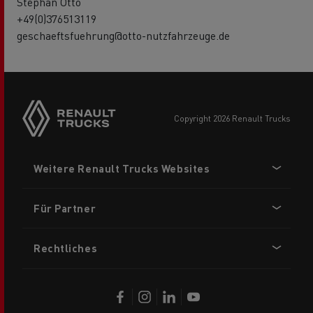
Stephan Otto
+49(0)376513119
geschaeftsfuehrung@otto-nutzfahrzeuge.de
Side
sticky
buttons
copyright 2026 Renault Trucks
Footer
Weitere Renault Trucks Websites
menu
Für Partner
Rechtliches