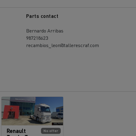
Parts contact
Bernardo Arribas
987218623
recambios_leon@tallerescraf.com
Renault
No offer