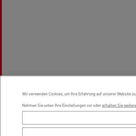
Fuhrpark- und
Energiemanagement
Optifleet portal
Rensa beschleunigt die
T
Elektrifizierung mit Renault Trucks
GMB
Wir verwenden Cookies, um Ihre Erfahrung auf unserer Website zu v
Kühltransport
Nehmen Sie unten Ihre Einstellungen vor oder
erhalten Sie weiter
Tanktransport