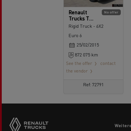
Renault
No offer
Trucks T
430
Rigid Truck - 6X2
Euro 6
25/02/2015
872 075 km
See the offer
contact
the vendor
Ref: 72791
Side
sticky
buttons
Footer
Weiter
menu