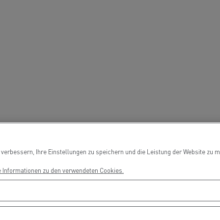
Ortschaft!
Fahrertraining
Fahrerausbildu
T Robust
RANSGOURMET ÖSTERREICH
SONNENTOR Kräuter
H - Der erste Meilenstein ist
GmbH - Einfach emiss
gesetzt
unterwegs
erbessern, Ihre Einstellungen zu speichern und die Leistung der Website zu me
Stückguttransport
Autotransport
e Informationen zu den verwendeten Cookies.
Holztransport
Bergbau