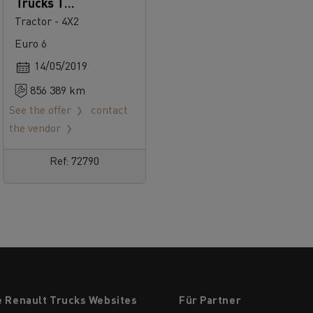
Trucks T
520
Tractor - 4X2
Euro 6
14/05/2019
856 389 km
See the offer
contact
the vendor
Ref: 72790
e Renault Trucks Websites
Für Partner