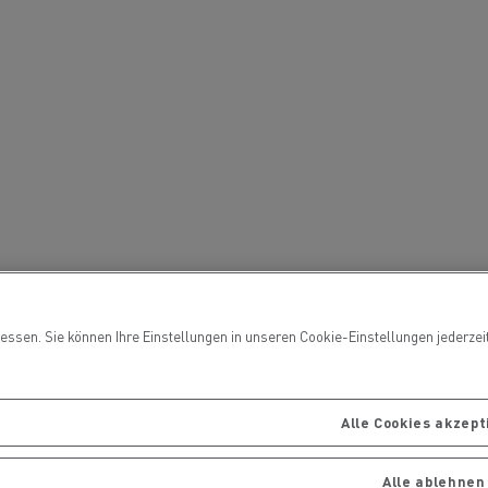
Ihre Lastwagen warten und
ng
reparieren
handels
Die Delanchy-Gruppe setzt auf
ionsfrei
Elektro-Lkw von Renault Trucks
ssen. Sie können Ihre Einstellungen in unseren Cookie-Einstellungen jederzeit 
Gütertransport
Alle Cookies akzep
Alle ablehnen