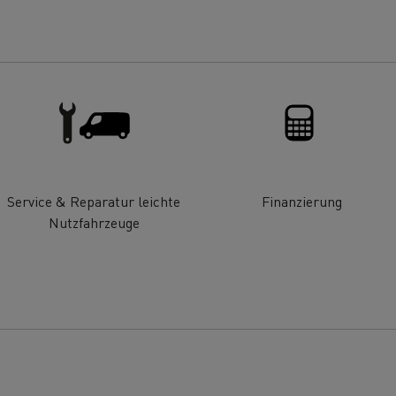
ault Trucks E-Tech T Baureihe
Renault Trucks E-
T-Selection
Ein durchdachtes
Optimieren Sie I
Arbeitsmittel
Lieferung
?
Service & Reparatur leichte
Finanzierung
Nutzfahrzeuge
T 01 Racing
von Elektro-Lkw
ault Trucks E-Tech D Wide LEC
Wartung
Garantie, Repar
Mein Ziel: elektrische LKW in
jeder Stadt und jeder