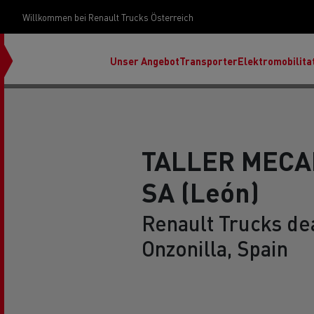
Willkommen bei Renault Trucks Österreich
Unser Angebot
Transporter
Elektromobilita
TALLER MECA
SA (León)
Unsere Geschichte
Renault Trucks dea
Onzonilla, Spain
Über unser Design
Partnerschaft mit dem WFP
Renault Trucks E-Tech-Programm
Entdecken Sie unser Diesel-
Renault Trucks Master Red
Sortiment
EDITION
Mod