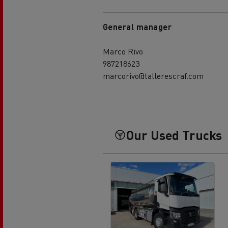
General manager
Marco Rivo
987218623
marcorivo@tallerescraf.com
Our Used Trucks