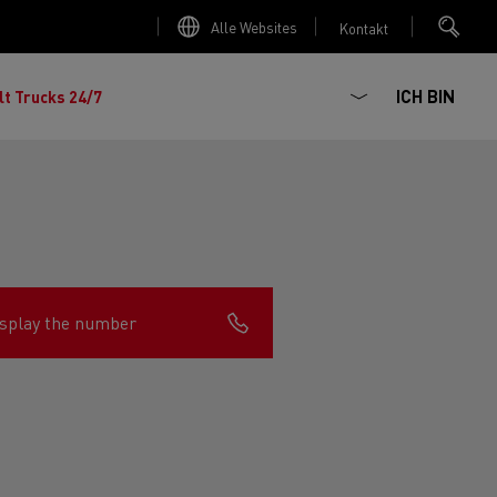
Alle Websites
Kontakt
ICH BIN
lt Trucks 24/7
splay the number
chhaltiger
ter Red
 K
Renault Trucks E-Tech Master
Elektro-Kipper: sichere,
Renault Trucks C
zte Meile“
AD
zuverlässige und zukunftsfähige