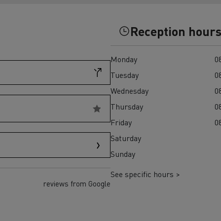
Einsatz
und den regionalen 
T X-Road
Reception hour
Monday
08
Tuesday
08
Wednesday
08
Thursday
08
Renault Trucks D Wide
Elektrischer Müllwagen:
Elektrischer Betonmis
Friday
08
T P-Road
nachhaltige städtische
zuverlässiger, effizie
Saturday
Abfallwirtschaft
nachhaltiger Transpor
Baustelle
Sunday
See specific hours >
reviews from Google
Transporter für
Transporter für s
Lieferungen
Zugang