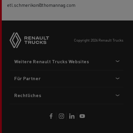
etl.schmerikon@thomannag.com
Side
sticky
buttons
copyright 2026 Renault Trucks
Footer
Weitere Renault Trucks Websites
menu
Für Partner
Rechtliches