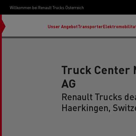
Willkommen bei Renault Trucks Österreich
Unser Angebot
Transporter
Elektromobilita
Truck Center 
AG
Unsere Geschichte
Renault Trucks dea
Haerkingen, Switz
Über unser Design
Partnerschaft mit dem WFP
Renault Trucks E-Tech-Programm
Entdecken Sie unser Diesel-
Renault Trucks Master Red
Sortiment
EDITION
Mod