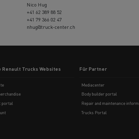
Nico Hug
+41 62 389 88 52
+41 79 366 02 47
nhug@truck-center.ch
e Renault Trucks Websites
Für Partner
te
Mediacenter
erchandise
Body builder portal
t portal
Repair and maintenance inform
unt
Trucks Portal