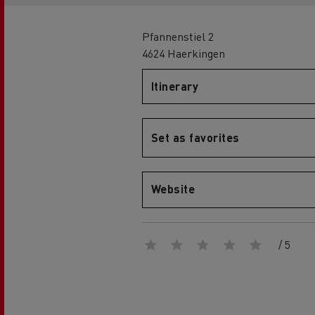
Globale Website
Pfannenstiel 2
4624 Haerkingen
Merchandise-Shop
Itinerary
Mediacenter
Set as favorites
Fahrer-Galerie
Renault Trucks D
EcoCalculator
Elektro-Kühltransporter:
nachhaltiger Transport von
Website
frischen und tiefgekühlten
Lebensmitteln
Herstellergarantien von Renault
Trucks
/ 5
Unser 360° All-Electric-Angebot
Elektrische Lieferwagen