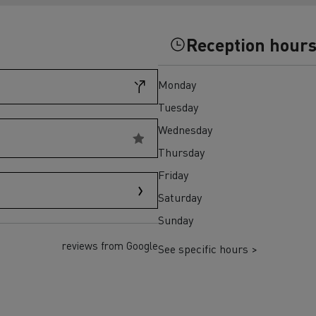
Einsatz
und den regionalen 
T X-Road
Reception hour
Monday
Tuesday
Wednesday
Thursday
Renault Trucks D Wide
Elektrischer Müllwagen:
Elektrischer Betonmis
Friday
T P-Road
nachhaltige städtische
zuverlässiger, effizie
Saturday
Abfallwirtschaft
nachhaltiger Transpor
Baustelle
Sunday
reviews from Google
See specific hours >
Transporter für
Transporter für s
Lieferungen
Zugang