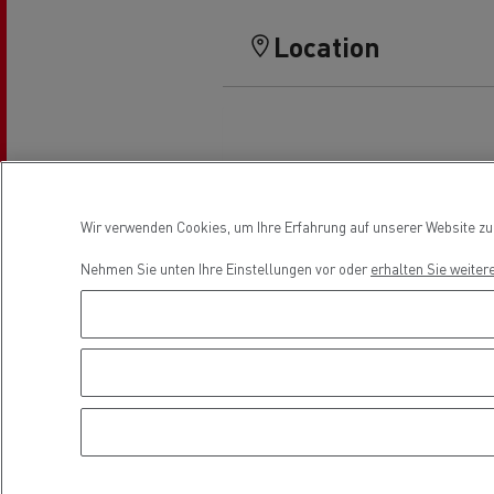
Fuhrpark- und
Energiemanagement
Location
Optifleet portal
Wir verwenden Cookies, um Ihre Erfahrung auf unserer Website zu v
Rensa beschleunigt die
T
Nehmen Sie unten Ihre Einstellungen vor oder
erhalten Sie weiter
Elektrifizierung mit Renault Trucks
GMB
Kühltransport
Tanktransport