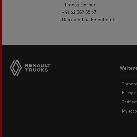
Thomas Borner
+41 62 389 88 67
tborner@truck-center.ch
Side
sticky
buttons
Footer
Weiter
menu
Corpora
Eshop m
Optiflee
My acco