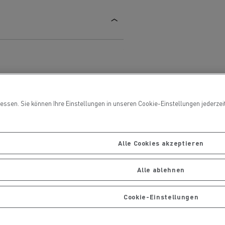
Ihre Lastwagen warten und
ng
reparieren
ssen. Sie können Ihre Einstellungen in unseren Cookie-Einstellungen jederzeit 
handels
Die Delanchy-Gruppe setzt auf
ionsfrei
Elektro-Lkw von Renault Trucks
Alle Cookies akzeptieren
Gütertransport
Alle ablehnen
Cookie-Einstellungen