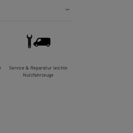
Tech C
Renault Trucks E-Tech D
hre
Die Wahl eines LCV
Autotransport in Italien
Extremes Wetter in
Finnland
Holzfällertransport in
Schottland
e
Service & Reparatur leichte
Straßenbaumaterialien in
Nutzfahrzeuge
Frankreich
Straßeninstandhaltung in
Litauen
Tiefkühlkost in Spanien
atur
Original Teile