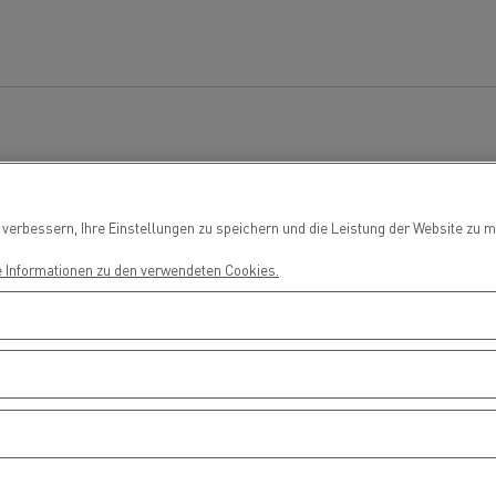
Ortschaft!
Fahrertraining
Fahrerausbildu
T Robust
erbessern, Ihre Einstellungen zu speichern und die Leistung der Website zu me
RANSGOURMET ÖSTERREICH
SONNENTOR Kräuter
e Informationen zu den verwendeten Cookies.
H - Der erste Meilenstein ist
GmbH - Einfach emiss
gesetzt
unterwegs
Stückguttransport
Autotransport
Holztransport
Bergbau