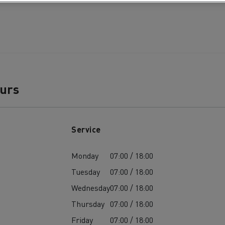
Guerlain
Wie wichtig ist 
bau
Baustofftransport
Stromerzeugung 
Elektrofahrzeu
ours
Service
Monday
07:00 / 18:00
Tuesday
07:00 / 18:00
Wednesday
07:00 / 18:00
Thursday
07:00 / 18:00
Friday
07:00 / 18:00