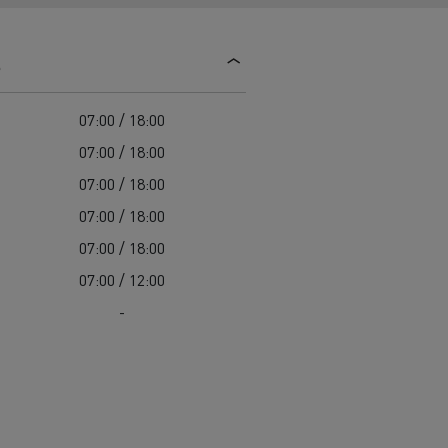
Einsatz
Baulogistik
s
07:00 / 18:00
07:00 / 18:00
07:00 / 18:00
07:00 / 18:00
cher-Lkw:
07:00 / 18:00
nter und
07:00 / 12:00
t auf der
-
chwierigen
Transporter für die
Bauindustrie