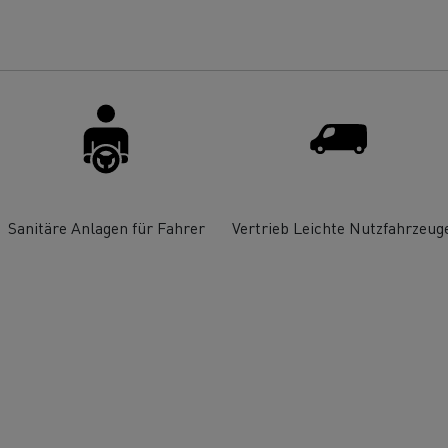
ault Trucks E-Tech T Baureihe
Renault Trucks E-
T-Selection
Ein durchdachtes
Optimieren Sie I
Arbeitsmittel
Lieferung
?
Sanitäre Anlagen für Fahrer
Vertrieb Leichte Nutzfahrzeug
T 01 Racing
von Elektro-Lkw
ault Trucks E-Tech D Wide LEC
Wartung
Garantie, Repar
Mein Ziel: elektrische LKW in
jeder Stadt und jeder