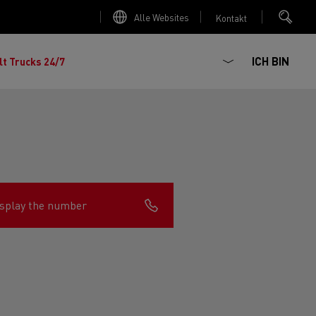
Alle Websites
Kontakt
ICH BIN
lt Trucks 24/7
splay the number
chhaltiger
ter Red
 K
Renault Trucks E-Tech Master
Elektro-Kipper: sichere,
Renault Trucks C
zte Meile“
AD
zuverlässige und zukunftsfähige