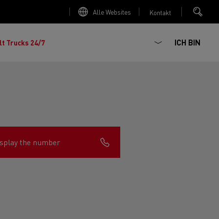
Alle Websites
Kontakt
ICH BIN
lt Trucks 24/7
splay the number
chhaltiger
ter Red
 K
Renault Trucks E-Tech Master
Elektro-Kipper: sichere,
Renault Trucks C
zte Meile“
AD
zuverlässige und zukunftsfähige