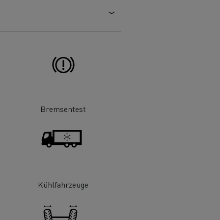
Tech C
Renault Trucks E-Tech D
hre
Die Wahl eines LCV
Bremsentest
atur
Original Teile
Kühlfahrzeuge
Autotransport in Italien