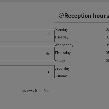
Einsatz
und den regionalen 
T X-Road
Reception hour
Monday
08
Tuesday
08
Wednesday
08
Thursday
08
Renault Trucks D Wide
Elektrischer Müllwagen:
Elektrischer Betonmis
Friday
08
T P-Road
nachhaltige städtische
zuverlässiger, effizie
Saturday
Abfallwirtschaft
nachhaltiger Transpor
Baustelle
Sunday
reviews from Google
Transporter für
Transporter für s
Lieferungen
Zugang