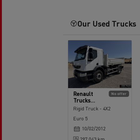
Our Used Trucks
Renault
No offer
Trucks
Premium
Rigid Truck - 4X2
380
Euro 5
10/02/2012
297 043 km