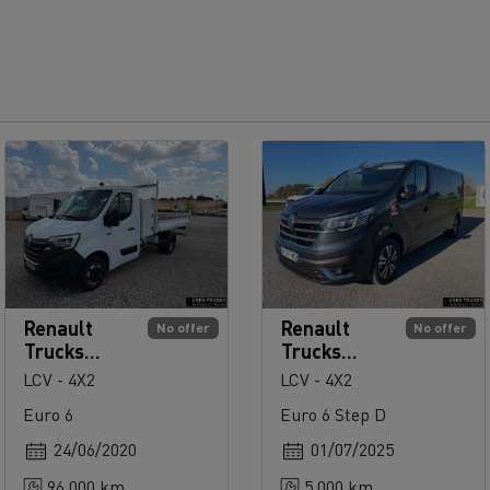
Renault
Renault
No offer
No offer
Trucks
Trucks
Master 145
Trafic 150
LCV - 4X2
LCV - 4X2
Euro 6
Euro 6 Step D
24/06/2020
01/07/2025
96 000 km
5 000 km