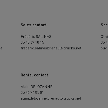
Sales contact
Ser
Frédéric SALINAS
Oli
05 45 67 10 15
05 4
et
frederic.salinas@renault-trucks.net
oliv
Rental contact
Alain DELOZANNE
05 46 74 85 01
alain.delozanne@renault-trucks.net