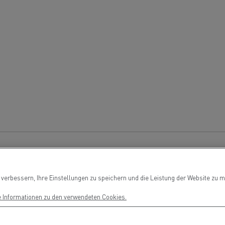
Guerlain
Wie wichtig ist 
bau
Baustofftransport
Stromerzeugung 
Elektrofahrzeu
erbessern, Ihre Einstellungen zu speichern und die Leistung der Website zu me
e Informationen zu den verwendeten Cookies.