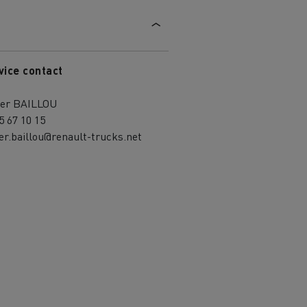
vice contact
vier BAILLOU
5 67 10 15
ier.baillou@renault-trucks.net