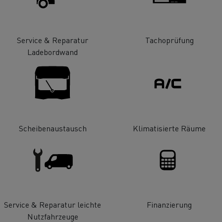
Ortschaft!
Fahrertraining
Fahrerausbildu
T Robust
Service & Reparatur
Tachoprüfung
Ladebordwand
RANSGOURMET ÖSTERREICH
SONNENTOR Kräuter
Scheibenaustausch
Klimatisierte Räume
H - Der erste Meilenstein ist
GmbH - Einfach emiss
gesetzt
unterwegs
Stückguttransport
Autotransport
Service & Reparatur leichte
Finanzierung
Holztransport
Bergbau
Nutzfahrzeuge