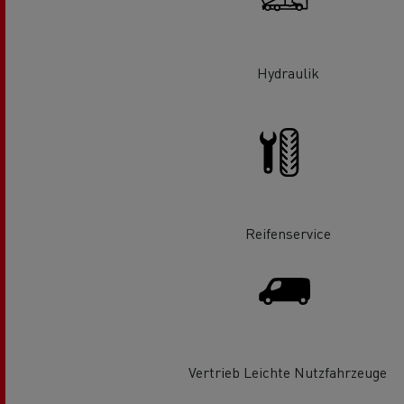
Fuhrpark- und
Energiemanagement
Hydraulik
Optifleet portal
Rensa beschleunigt die
T
Reifenservice
Elektrifizierung mit Renault Trucks
GMB
Kühltransport
Vertrieb Leichte Nutzfahrzeuge
Tanktransport