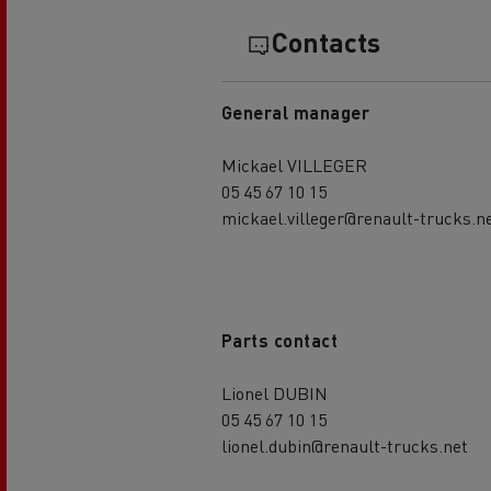
Contacts
General manager
Mickael VILLEGER
05 45 67 10 15
mickael.villeger@renault-trucks.n
Parts contact
Lionel DUBIN
05 45 67 10 15
lionel.dubin@renault-trucks.net