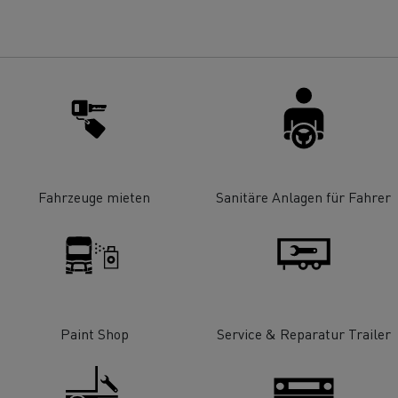
ault Trucks E-Tech T Baureihe
Renault Trucks E-
T-Selection
Ein durchdachtes
Optimieren Sie I
Arbeitsmittel
Lieferung
?
Fahrzeuge mieten
Sanitäre Anlagen für Fahrer
T 01 Racing
von Elektro-Lkw
ault Trucks E-Tech D Wide LEC
Wartung
Garantie, Repar
Paint Shop
Service & Reparatur Trailer
Mein Ziel: elektrische LKW in
jeder Stadt und jeder