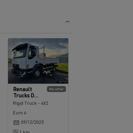
Renault
No offer
Trucks D
280
Rigid Truck - 4X2
Euro 6
09/12/2025
1 km