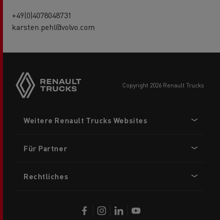
+49(0)4078048731
karsten.pehl@volvo.com
Side
sticky
buttons
copyright 2026 Renault Trucks
Footer
Weitere Renault Trucks Websites
menu
Für Partner
Rechtliches