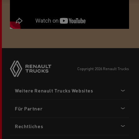
Side
sticky
buttons
copyright 2026 Renault Trucks
Footer
Weitere Renault Trucks Websites
menu
Für Partner
Rechtliches