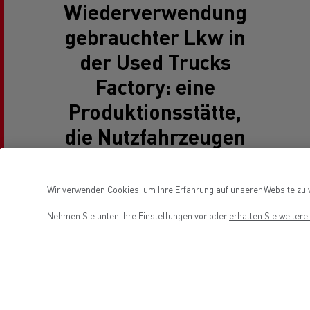
Wiederverwendung
gebrauchter Lkw in
der Used Trucks
Factory: eine
Produktionsstätte,
die Nutzfahrzeugen
neues Leben
einhaucht
Wir verwenden Cookies, um Ihre Erfahrung auf unserer Website zu v
Nehmen Sie unten Ihre Einstellungen vor oder
erhalten Sie weiter
Die Used Trucks Factory
befindet sich in Bourg-en-
Bresse, Frankreich. Sie strebt ein ähnliches Ziel an:
die Verlängerung der Lebensdauer der Produkte. Sie