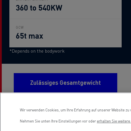
360 to 540KW
GCW
65t max
*Depends on the bodywork
Zulässiges Gesamtgewicht
Wir verwenden Cookies, um Ihre Erfahrung auf unserer Website zu v
Sattelzugmaschine
19 t bis 26 t zulässiges
Gesamtgewicht
Nehmen Sie unten Ihre Einstellungen vor oder
erhalten Sie weiter