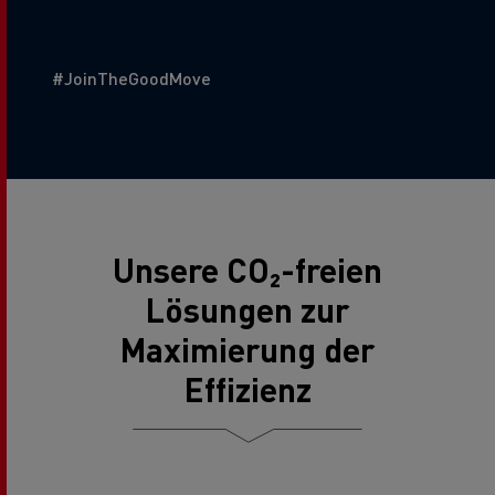
Additional Text
#JoinTheGoodMove
Unsere CO₂-freien
Lösungen zur
Maximierung der
Effizienz