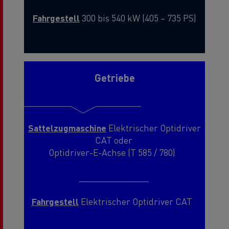
Fahrgestell
300 bis 540 kW (405 – 735 PS)
Getriebe
Sattelzugmaschine
Elektrischer Optidriver
CAT oder
Optidriver-E-Achse (T 585 / 780)
_______________
Fahrgestell
Elektrischer Optidriver CAT