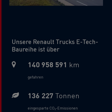
Title
Unsere Renault Trucks E-Tech-
Baureihe ist über
140 958 591
km
Metric Sub Text
gefahren
136 227
Tonnen
Gas Sub Text
eingesparte CO₂-Emissionen