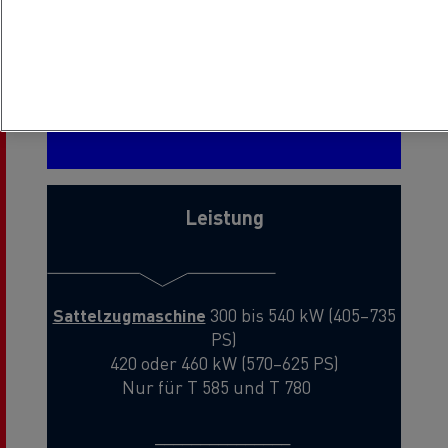
_______________
Fahrgestell
19 t bis 32 t zulässiges
Gesamtgewicht
Leistung
Sattelzugmaschine
300 bis 540 kW (405–735
PS)
420 oder 460 kW (570–625 PS)
Nur für T 585 und T 780
_______________