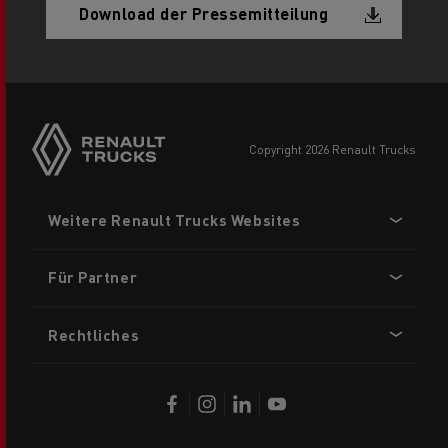
Document
Download der Pressemitteilung
Side
sticky
buttons
copyright 2026 Renault Trucks
Footer
Weitere Renault Trucks Websites
menu
Für Partner
Rechtliches