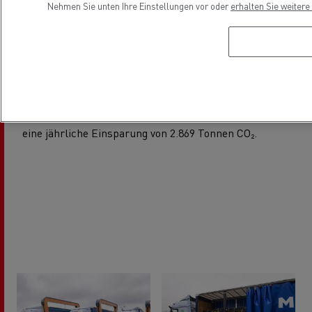
Fahrer bleiben in der Nähe ihres Wohnortes. Dies
Nehmen Sie unten Ihre Einstellungen vor oder
erhalten Sie weiter
macht diesen Beruf noch attraktiver.
Die Nutzung eines 100%-igen elektrischen Systems
bei diesem äußerst wichtigen Lkw-Transportstrom
steht für die Zuverlässigkeit und Ausgereiftheit der
Renault Trucks-Elektromobilität und ermöglicht so
eine jährliche Einsparung von 2.869 Tonnen CO₂.